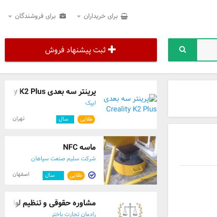
برای خریداران
برای فروشندگان
ثبت پیشنهاد فروش
پرینتر سه بعدی Creality K2 Plus
ایپک
تهران
طلایی
۱
سال
ماسه NFC
شرکت سلیم صنعت سپاهان
اصفهان
طلایی
۱۲
سال
مشاوره حقوقی و تنظیم لوایح ح
رادمان تجارت باختر