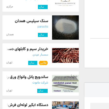
مرکزی
۲
سال
سنگ سیلیس همدان
parssilis
همدان
۸
سال
خریدار سیم و کابلهای دست دوم 
سمسار عیدی
تهران
طلایی
۱
سال
ساندویچ پانل وانواع ورق رنگی
شرکت ماموت
تهران
۱۰
سال
دستگاه آبگیر لوله‌ای فرش: خش