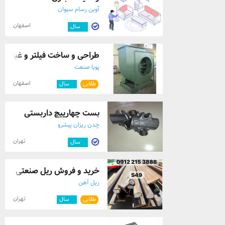
آوین رسام سیوان
اصفهان
۳
سال
طراحی و ساخت فیلتر و غبارگیر
پویا صنعت
اصفهان
طلایی
۴
سال
بست چهارپیچ داربستی
چدن ریزان پیشرو
تهران
۷
سال
خرید و فروش ریل صنعتی جرثقی
ریل آهن
تهران
طلایی
۲
سال