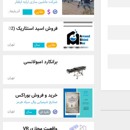
شرکت ماشین سازی ارابه ایلقار
آذربایجان شرقی
طلایی
۱۲
سال
فروش اسید استئاریک (1810.1801.1802)
تهران
طلایی
۵
سال
برانکارد آمبولانسی
تهران
خرید و فروش بوراکس
صنایع شیمیایی وال سیاه هرمز
تهران
نقره ای
۳
سال
واقعیت مجازی VR