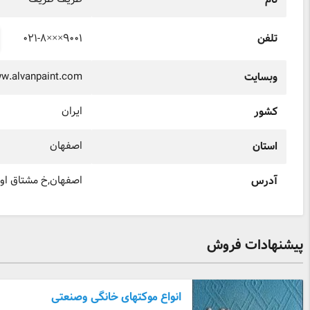
نام
۰۲۱-۸×××۹۰۰۱
تلفن
ww.alvanpaint.com
وبسایت
ایران
کشور
اصفهان
استان
اصفهان,خ مشتاق اول ساخت
آدرس
پیشنهادات فروش
انواع موکتهای خانگی وصنعتی