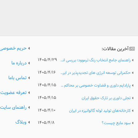
حریم خصوصی
آخرین مقالات:
۱۴۰۵/۴/۲۹
راهنمای جامع انتخاب رنگ ترموود؛ بررسی انواع رنگ، کیفیت و نکات مهم پیش از خرید
درباره ما
۱۴۰۵/۴/۱۶
حکمرانی توسعه انرژی های تجدیدپذیر در ایران؛ تحلیل مدیریتی موانع نهادی، ریسک های سرمایه گذاری و الزامات گذار پایدار انرژی
تماس باما
۱۴۰۵/۴/۱۵
پارادایم داوری و قضاوت خصوصی بر محاکم عمومی
تعرفه عضویت
۱۴۰۵/۴/۱۵
تجلی داوری بر تارک حقوق ایران
راهنمای سایت
۱۴۰۵/۴/۱۰
کارخانه‌های تولید لوله گالوانیزه در ایران
وبلاگ
۱۴۰۵/۴/۸
سود مایع چیست؟