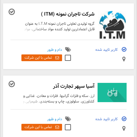
شرکت تاجران نمونه (ITM )
گروه تولیدی تعاونی تاجران نمونه I.T.M به عنوان
قابل اعتمادترین تولید کننده مواد ساختمانی، مواد
معدنی، کشاورزی- دام و طیور و با تحسین
برانگیزترین برند در حلقه ی اول تعاونی های تولیدی،
با ایجاد و کسب بالاترین سطح اعتماد و اطمینان
کاربر تایید شده
دام و طیور
برای مشتریان خود آرامش خاطر را فراهم می نماید.
تماس با این شرکت
آسیا سپهر تجارت آذر
ارز. سکه و فلزات گرانبها. فلزات و معادن. غذایی و
کشاورزی. سلولوزی، چاپ و بسته‌بندی. شیمیایی و
حلال‌ها. پلیمر و پلاستیک. نساجی و پوشاک.
کاربر تایید شده
دام و طیور
تماس با این شرکت