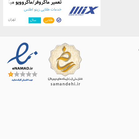
تعمیر ماکروفر/ماکروویو میکس Mix در تهرا ...
خدمات طلایی زینو اطلس
تهران
طلایی
۴
سال