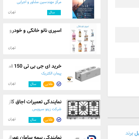
مرکز مهندسین مشاور و اجرایی
هونامیکو
تهران
۱۲
سال
اسپری نانو خانگی و خودرو
تهران
خرید آی جی بی تی 150 آمپر 1200 ولت
پیمان الکتریک
تهران
طلایی
۹
سال
نمایندگی تعمیرات اجاق گاز فوتیل ILE
شرکت زینو سرویس
تهران
طلایی
۹
سال
ل برند
نمایندگی بیمه سامان عمرانی