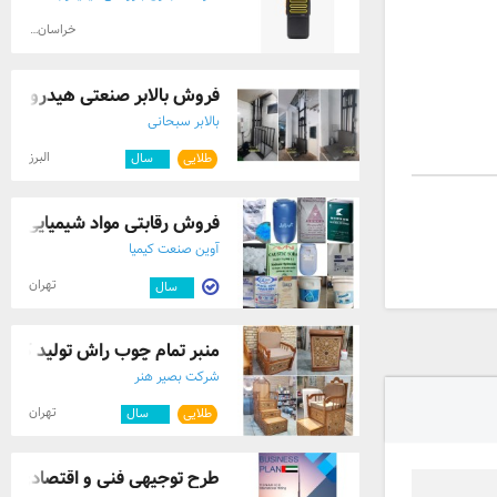
خراسان رضوی
فروش بالابر صنعتی هیدرولیکی
بالابر سبحانی
البرز
طلایی
۷
سال
فروش رقابتی مواد شیمیایی
آوین صنعت کیمیا
تهران
۳
سال
منبر تمام چوب راش تولید کننده
شرکت بصیر هنر
تهران
طلایی
۱۲
سال
طرح توجیهی فنی و اقتصادی بیزی