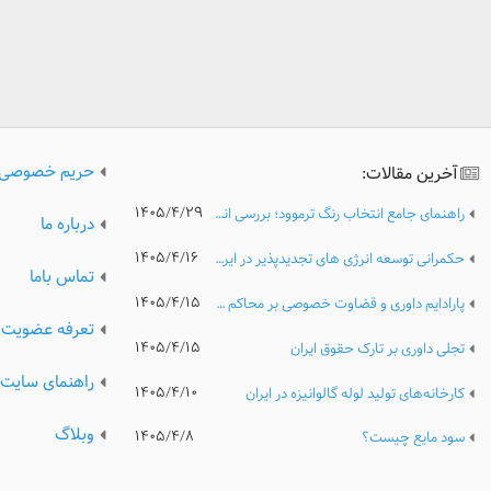
حریم خصوصی
آخرین مقالات:
۱۴۰۵/۴/۲۹
راهنمای جامع انتخاب رنگ ترموود؛ بررسی انواع رنگ، کیفیت و نکات مهم پیش از خرید
درباره ما
۱۴۰۵/۴/۱۶
حکمرانی توسعه انرژی های تجدیدپذیر در ایران؛ تحلیل مدیریتی موانع نهادی، ریسک های سرمایه گذاری و الزامات گذار پایدار انرژی
تماس باما
۱۴۰۵/۴/۱۵
پارادایم داوری و قضاوت خصوصی بر محاکم عمومی
تعرفه عضویت
۱۴۰۵/۴/۱۵
تجلی داوری بر تارک حقوق ایران
راهنمای سایت
۱۴۰۵/۴/۱۰
کارخانه‌های تولید لوله گالوانیزه در ایران
وبلاگ
۱۴۰۵/۴/۸
سود مایع چیست؟