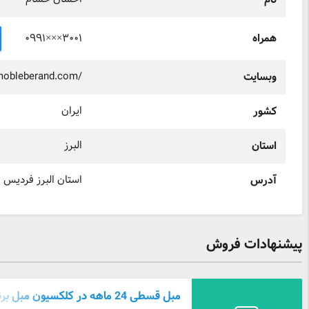
نام
۰۹۹۱×××۳۰۰۱
همراه
/mobleberand.com/
وبسایت
ایران
کشور
البرز
استان
استان البرز فردیس 
آدرس
پیشنهادات فروش
مبل قسطی 24 ماهه در کلکسیون مبل برند