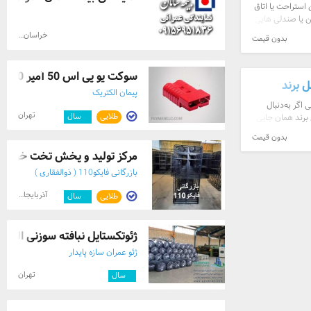
استراحت یا اتاق
 یا صندلی هایی
اند. مبل راحت
خراسان رضوی
بدون قیمت
سوکت یو پی اس 50 آمپر Anderson SB50 | سو ...
 برند
پیمان الکتریک
 اگر به‌دنبال
تهران
طلایی
۹
سال
 برند همان جایی
 سه ...
بدون قیمت
مرکز تولید و پخش تخت خواب ها
بازرگانی فایکو110 ( ذوالفقاری )
آذربایجان شرقی
طلایی
۳
سال
ژئوتکستایل نبافته سوزنی الیاف ppو پلی اس ...
ژئو عمران سازه پایدار
تهران
۹
سال