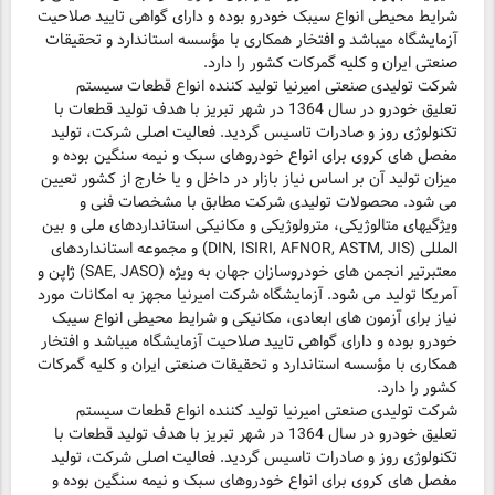
شرایط محیطی انواع سیبک خودرو بوده و دارای گواهی تایید صلاحیت
آزمایشگاه میباشد و افتخار همکاری با مؤسسه استاندارد و تحقیقات
صنعتی ایران و کلیه گمرکات کشور را دارد.
شرکت تولیدی صنعتی امیرنیا تولید کننده انواع قطعات سیستم
تعلیق خودرو در سال 1364 در شهر تبریز با هدف تولید قطعات با
تکنولوژی روز و صادرات تاسیس گردید. فعالیت اصلی شرکت، تولید
مفصل های کروی برای انواع خودروهای سبک و نیمه سنگین بوده و
میزان تولید آن بر اساس نیاز بازار در داخل و یا خارج از کشور تعیین
می شود. محصولات تولیدی شرکت مطابق با مشخصات فنی و
ویژگیهای متالوژیکی، مترولوژیکی و مکانیکی استانداردهای ملی و بین
المللی (DIN, ISIRI, AFNOR, ASTM, JIS) و مجموعه استانداردهای
معتبرتیر انجمن های خودروسازان جهان به ویژه (SAE, JASO) ژاپن و
آمریکا تولید می شود. آزمایشگاه شرکت امیرنیا مجهز به امکانات مورد
نیاز برای آزمون های ابعادی، مکانیکی و شرایط محیطی انواع سیبک
خودرو بوده و دارای گواهی تایید صلاحیت آزمایشگاه میباشد و افتخار
همکاری با مؤسسه استاندارد و تحقیقات صنعتی ایران و کلیه گمرکات
کشور را دارد.
شرکت تولیدی صنعتی امیرنیا تولید کننده انواع قطعات سیستم
تعلیق خودرو در سال 1364 در شهر تبریز با هدف تولید قطعات با
تکنولوژی روز و صادرات تاسیس گردید. فعالیت اصلی شرکت، تولید
مفصل های کروی برای انواع خودروهای سبک و نیمه سنگین بوده و