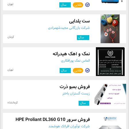
تهران
طلایی
۴
سال
ست یلدایی
شرکت بازرگانی مجیدشهمرادی
کرمان
۱۰
سال
نمک و آهک هیدراته
الماس نمک پورافکاری
تهران
طلایی
۶
سال
فروش بمبو ذرت
زیست گستران باختر
کرمانشاه
۱
سال
فروش سرور HPE Proliant DL360 G10
شرکت نوآوران افراتک هوشمند