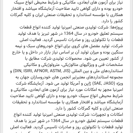
نیاز برای آزمون های ابعادی، مکانیکی و شرایط محیطی انواع سیبک
خودرو بوده و دارای گواهی تایید صلاحیت آزمایشگاه میباشد و افتخار
همکاری با مؤسسه استاندارد و تحقیقات صنعتی ایران و کلیه گمرکات
کشور را دارد.
پروژه‌ها: شرکت تولیدی صنعتی امیرنیا تولید کننده انواع قطعات
سیستم تعلیق خودرو در سال 1364 در شهر تبریز با هدف تولید
قطعات با تکنولوژی روز و صادرات تاسیس گردید. فعالیت اصلی
شرکت، تولید مفصل های کروی برای انواع خودروهای سبک و نیمه
سنگین بوده و میزان تولید آن بر اساس نیاز بازار در داخل و یا خارج
از کشور تعیین می شود. محصولات تولیدی شرکت مطابق با
مشخصات فنی و ویژگیهای متالوژیکی، مترولوژیکی و مکانیکی
استانداردهای ملی و بین المللی (DIN, ISIRI, AFNOR, ASTM, JIS) و
مجموعه استانداردهای معتبرتیر انجمن های خودروسازان جهان به
ویژه (SAE, JASO) ژاپن و آمریکا تولید می شود. آزمایشگاه شرکت
امیرنیا مجهز به امکانات مورد نیاز برای آزمون های ابعادی، مکانیکی و
شرایط محیطی انواع سیبک خودرو بوده و دارای گواهی تایید صلاحیت
آزمایشگاه میباشد و افتخار همکاری با مؤسسه استاندارد و تحقیقات
صنعتی ایران و کلیه گمرکات کشور را دارد.
امکانات و تجهیزات: شرکت تولیدی صنعتی امیرنیا تولید کننده انواع
قطعات سیستم تعلیق خودرو در سال 1364 در شهر تبریز با هدف
تولید قطعات با تکنولوژی روز و صادرات تاسیس گردید. فعالیت اصلی