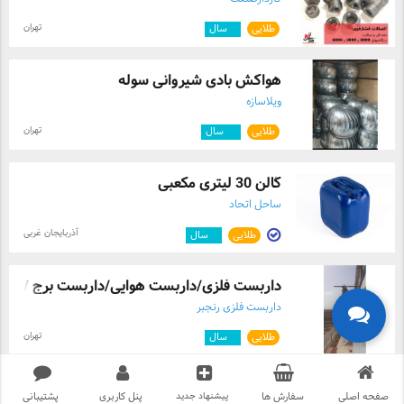
تهران
طلایی
۳
سال
هواکش بادی شیروانی سوله
ویلاسازه
تهران
طلایی
۱۲
سال
گالن 30 لیتری مکعبی
ساحل اتحاد
آذربایجان غربی
طلایی
۳
سال
داربست فلزی/داربست هوایی/داربست برج /دار ..
داربست فلزی رنجبر
تهران
طلایی
۴
سال
صفحه اصلی
سفارش ها
پیشنهاد جدید
پنل کاربری
پشتیبانی