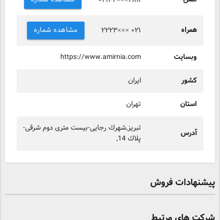
۰۴۱۱-۴×××۴۸۸
همراه
مشاهده شماره
۲۲۲۳××× ۰۲۱
وبسایت
https://www.amirnia.com
کشور
ایران
استان
تهران
تبریز,شهرك رجایی-بیست متری دوم شرقی-
آدرس
پلاك 14,
پیشنهادات فروش
شرکت های مرتبط