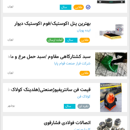
تهران
طلایی
۲
سال
بهترین پنل آکوستیک/فوم آکوستیک دیوار
ایده پویان
تهران
طلایی
۲
سال
آماده ارسال
سبد کشتارگاهی مقاوم /سبد حمل مرغ و ماهی ...
شرکت فراز صنعت قوام پایا
تهران
طلایی
قیمت فن سانتریفیوژصنعتی{هلدینگ کولاک فن} ..
کولاک فن
بوشهر
نقره ای
۲
سال
اتصالات فولادی فشارقوی
کاردارصنعت