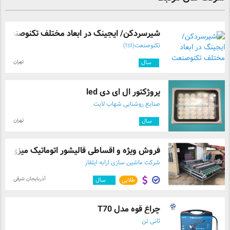
شیرسردکن/ ایجینگ در ابعاد مختلف تکنوصنعت
تکنوصنعت(tst)
تهران
۵
سال
پروژکتور ال ای دی led
صنایع روشنایی شهاب لایت
تهران
۶
سال
فروش ویژه و اقساطی قالیشور اتوماتیک میزی ...
شرکت ماشین سازی ارابه ایلقار
آذربایجان شرقی
طلایی
۱۲
سال
چراغ قوه مدل T70
ثانی تن