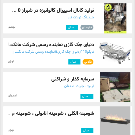
تولید کانال اسپیرال گالوانیزه در شیراز 0 ...
هلدینگ کولاک فن
بوشهر
نقره ای
۳
سال
دنیای جک گازی نماینده رسمی شرکت مانکسان ...
فایکو110(دنیای جک گازی)(نماینده رسمی شرکت مانکسان
ترکیه )
تهران
طلایی
۴
سال
سرمایه گذار و شراکتی
آرمیتا تجارت اصفعان
اصفهان
۱۰
سال
شومینه الکلی ، شومینه اتانولی ، شومینه م ...
تهران
۷
سال