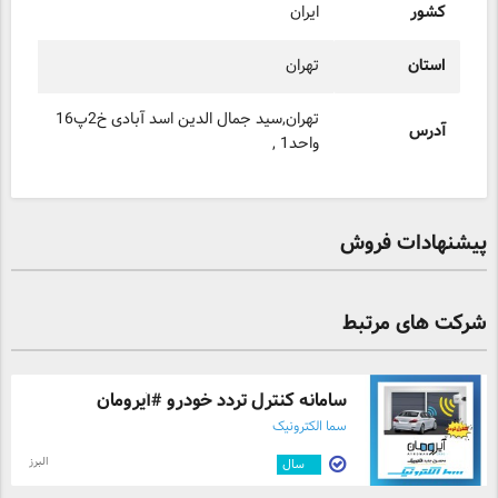
کشور
ایران
استان
تهران
تهران,سید جمال الدین اسد آبادی خ2پ16
آدرس
واحد1 ,
پیشنهادات فروش
شرکت های مرتبط
سامانه کنترل تردد خودرو #آیرومان
سما الکترونیک
البرز
۳
سال