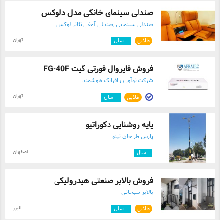
صندلی سینمای خانگی مدل دلوکس
صندلی سینمایی ,صندلی آمفی تئاتر لوکس
تهران
طلایی
۷
سال
فروش فایروال فورتی گیت FG-40F
شرکت نوآوران افراتک هوشمند
تهران
طلایی
۲
سال
پایه روشنایی دکوراتیو
پارس طراحان تینو
اصفهان
۱
سال
فروش بالابر صنعتی هیدرولیکی
بالابر سبحانی
البرز
طلایی
۷
سال