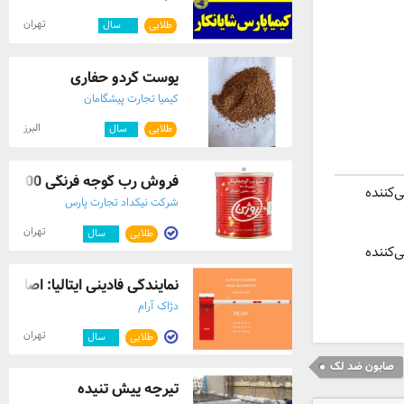
تهران
طلایی
۱۲
سال
پوست گردو حفاری
کیمیا تجارت پیشگامان
البرز
طلایی
۱
سال
فروش رب گوجه فرنگی 800 گرمی
‌کننده
شرکت نیکداد تجارت پارس
تهران
طلایی
۳
سال
‌کننده
نمایندگی فادینی ایتالیا: اصالت، 
دژاک آرام
تهران
طلایی
۳
سال
صابون ضد لک
تیرچه پیش تنیده