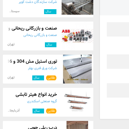
شرکت سازندگان دشت کویر
سیستان و بلوچستان
۱۰
سال
صنعت و بازرگانی ریحانی وارد ک
صنعت و بازرگانی ریحانی
تهران
۹
سال
توری استیل مش 304 و 316
شرکت ورق فنری بهلر
تهران
طلایی
۱۱
سال
خرید انواع هیتر تابشی
گروه صنعتی اسکندری
آذربایجان غربی
طلایی
۷
سال
درب ریلی چوبی