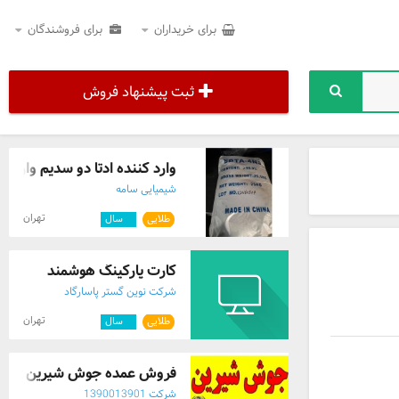
برای خریداران
برای فروشندگان
ثبت پیشنهاد فروش
وارد کننده ادتا دو سدیم وارد کنن
شیمیایی سامه
تهران
طلایی
۹
سال
کارت پارکینگ هوشمند
شرکت نوین گستر پاسارگاد
تهران
طلایی
۵
سال
فروش عمده جوش شیرین (بیکر
شرکت 1390013901