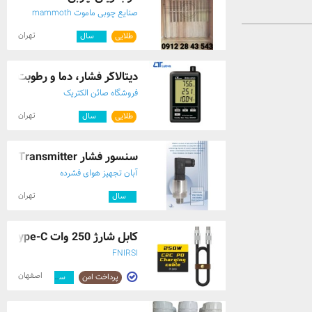
صنایع چوبی ماموت mammoth
تهران
طلایی
۱۰
سال
دیتالاگر فشار، دما و رطوبت مدل MHB-382S .
فروشگاه صائن الکتریک
تهران
طلایی
۴
سال
سنسور فشار Pressure Transmitter
آبان تجهیز هوای فشرده
تهران
۲
سال
کابل شارژ 250 وات Type-C برای لپ‌تاپ و م ...
FNIRSI
اصفهان
پرداخت امن
۱
سال