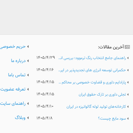
حریم خصوصی
آخرین مقالات:
۱۴۰۵/۴/۲۹
راهنمای جامع انتخاب رنگ ترموود؛ بررسی انواع رنگ، کیفیت و نکات مهم پیش از خرید
درباره ما
۱۴۰۵/۴/۱۶
حکمرانی توسعه انرژی های تجدیدپذیر در ایران؛ تحلیل مدیریتی موانع نهادی، ریسک های سرمایه گذاری و الزامات گذار پایدار انرژی
تماس باما
۱۴۰۵/۴/۱۵
پارادایم داوری و قضاوت خصوصی بر محاکم عمومی
تعرفه عضویت
۱۴۰۵/۴/۱۵
تجلی داوری بر تارک حقوق ایران
راهنمای سایت
۱۴۰۵/۴/۱۰
کارخانه‌های تولید لوله گالوانیزه در ایران
وبلاگ
۱۴۰۵/۴/۸
سود مایع چیست؟