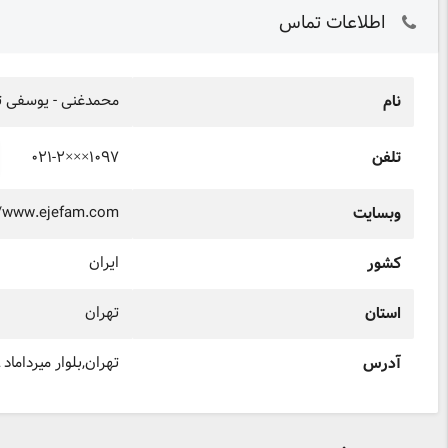
اطلاعات تماس
محمدغنی - یوسفی ت
نام
۰۲۱-۲×××۱۰۹۷
تلفن
//www.ejefam.com
وبسایت
ایران
کشور
تهران
استان
تهران,بلوار میرداماد ـ می
آدرس