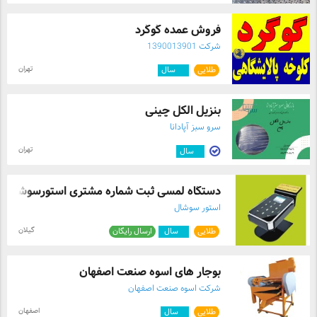
فروش عمده گوگرد
شرکت 1390013901
تهران
طلایی
۱۲
سال
بنزیل الکل چینی
سرو سبز آپادانا
تهران
۲
سال
دستگاه لمسی ثبت شماره مشتری استورسوشال
استور سوشال
گیلان
طلایی
۳
سال
ارسال رایگان
بوجار های اسوه صنعت اصفهان
شرکت اسوه صنعت اصفهان
اصفهان
طلایی
۸
سال