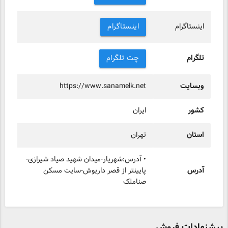
اینستاگرام
اینستاگرام
تلگرام
چت تلگرام
وبسایت
https://www.sanamelk.net
کشور
ایران
استان
تهران
• آدرس:شهریار-میدان شهید صیاد شیرازی-
آدرس
پایینتر از قصر داریوش-سایت مسکن
صناملک
پیشنهادات فروش