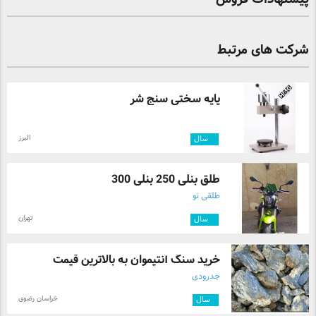
شرکت های مرتبط
پایه سختی سنج شر
البرز
۴
سال
طلق بنلی 250 بنلی 300
طلقی نو
تهران
۳
سال
خرید سنگ آنتیموان به بالاترین قیمت
جدرودی
خراسان رضوی
۱
سال