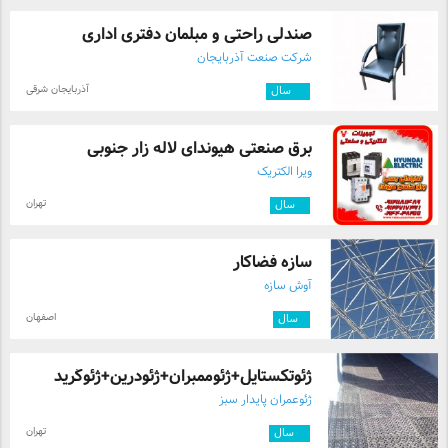
صندلی راحتی و مبلمان دفتری اداری
شرکت صنعت آذربایجان
آذربایجان شرقی
۱۲
سال
برق صنعتی هیوندای لاله زار جنوبی
ویرا الکتریک
تهران
۳
سال
سازه فضاکار
آوش سازه
اصفهان
۱
سال
ژئوتکستایل+ژئوممبران+ژئودرین+ژئوگرید
ژئوعمران پایدار سبز
تهران
۱۱
سال