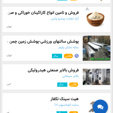
فروش و تأمین انواع کاراگینان خوراکی و صن ...
آراد تجارت پیشرو پارس
تهران
ُپوشش سالنهای ورزشی-پوشش زمین چمن مصنو
سایه سازان پلیمر
تهران
طلایی
۹
سال
فروش بالابر صنعتی هیدرولیکی
بالابر سبحانی
البرز
طلایی
۷
سال
هیت سینک تکفاز
سایت اتوماسیون 24
قم