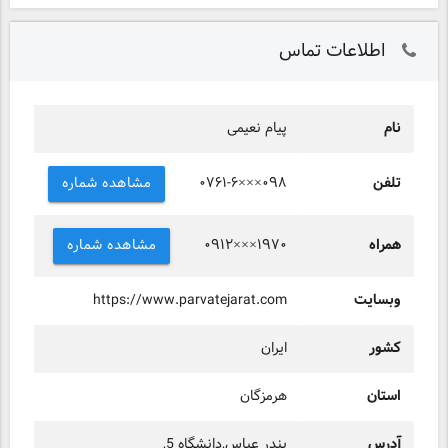
اطلاعات تماس
نام
پیام نعیمی
تلفن
مشاهده شماره
۰۷۶۱-۶×××۰۹۸
همراه
مشاهده شماره
۰۹۱۲×××۱۹۷۰
وبسایت
https://www.parvatejarat.com
کشور
ایران
استان
هرمزگان
آدرس
بندر عباس,دانشگاه 5,