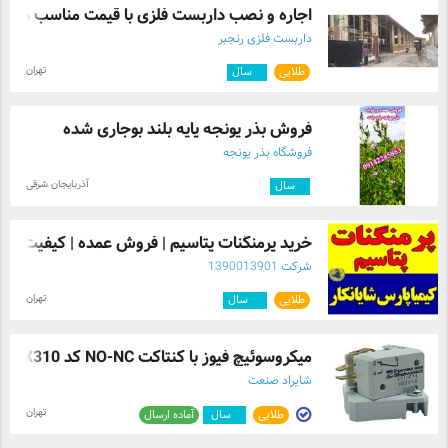
اجاره و نصب داربست فلزی با قیمت مناسب در ...
داربست فلزی رنجبر
تهران
طلایی
۴
سال
فروش بذر یونجه پایه بلند بوجاری شده
فروشگاه بذر یونجه
آذربایجان شرقی
۴
سال
خرید پرمنگنات پتاسیم | فروش عمده | کیفیت ...
شرکت 1390013901
تهران
طلایی
۱۲
سال
میکروسوئیچ فیوز با کنتاکت NO-NC کد X310 ...
شایراد صنعت
تهران
طلایی
۳
سال
آماده ارسال