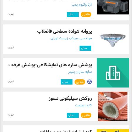
آرتا وکیوم پمپ
تهران
طلایی
۴
سال
پروانه هواده سطحی فاضلاب
مهندسی سیلاب زیست تهران
تهران
۳
سال
پوشش سازه های نمایشگاهی-پوشش غرفه های نم 
سایه سازان پلیمر
تهران
طلایی
۹
سال
روکش سیلیکونی نسوز
کاردارصنعت
تهران
طلایی
۳
سال