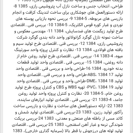
بریکت آهن اسفنجی (سرمایه گذاری 400 میلیون دلار)، 1385 7-
طراحی، انتخاب جنس و ساخت نازل آب پتروشیمی رازی، 1385 8-
ارائه دستورالعمل های جوشکاری برای ساخت لندینگ کرافت و انجام
بازرسی های مربوطه، 5-1384 9- بررسی نحوه بازیابی پوسته های
نوردی و غبار کوره قوس الکتریک، 5-1384 10- بررسی فنی ـ اقتصادی
طرح تولید زیگمنت های ضدسایش، 1384 11- مهندسی معکوس و
ساخت نمونه نازل گوگرد گرانولاتور واحد دانه بندی گوگرد شرکت
پتروشیمی رازی، 1384 12- بررسی فنی ـ اقتصادی طرح تولید سیم و
بافته های فولادی، 1384 13- نظارت و کنترل پروژه واحد سورتینگ
میوه، 4-1383 14- بررسی فنی ـ اقتصادی طرح تولید روغن خام از
دانه روغنی، 1384 15- بررسی فنی ـ اقتصادی واحد تولید قطعات
بدنه خودرو، 1384 16-طراحی واحد و بررسی فنی ـ اقتصادی واحد
تولید ABS، 1384 17-طراحی واحد و بررسی فنی ـ اقتصادی واحد
تولید DME، 1384 18-طراحی واحد و بررسی فنی ـ اقتصادی واحد
تولید PVC، 1384 19- تهیه WBS و CBS و کنترل پروژه طرح تولید
روغن خام، 5-1384 20- نظارت و کنترل پروژه واحد تولید روغن
جامد، 4-1383 21- بررسی فنی ـ اقتصادی تولید ابزارهای ساینده،
1383 22- ارائه دستورالعمل های ساخت و نظارت و بازرسی ساخت
رآکتور تولید رزین، 1383 23-بررسی فنی ـ اقتصادی تولید شمش و
کاتد مسی از باطله های صنعتی و معدنی، 1383 24-بررسی بریکت
شوندگی نرمه و غبار آهن اسفنجی، 1383 25-بررسی فنی ـ اقتصادی
تولید لوله های درزجوش با قطر بالا (سرمایه گذاری خارجی)، 1383