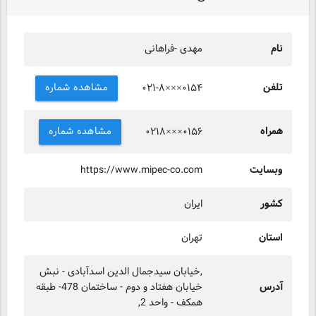
نام
مهدی -فراهانی
تلفن
مشاهده شماره
۰۲۱-۸×××۰۱۵۴
همراه
مشاهده شماره
۰۲۱۸×××۰۱۵۶
وبسایت
https://www.mipec-co.com
کشور
ایران
استان
تهران
,خیابان سیدجمال الدین اسدآبادی - نبش
آدرس
خیابان هفتاد و دوم - ساختمان 478- طبقه
همکف - واحد 2,