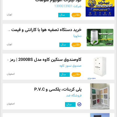
کود نیترات آمونیوم سولفات
شرکت 1390013901
تهران
طلایی
۱۲
سال
خرید دستگاه تصفیه هوا با گارانتی و قیمت ...
دماپویا
تهران
طلایی
۷
سال
گاوصندوق سنگین کاوه مدل 2000BS | رمز مکا ...
صندوق نسوز کاوه
اصفهان
طلایی
۴
سال
پلی کربنات، پلکسی و P.V.C
فروشگاه ضد
اصفهان
۲
سال