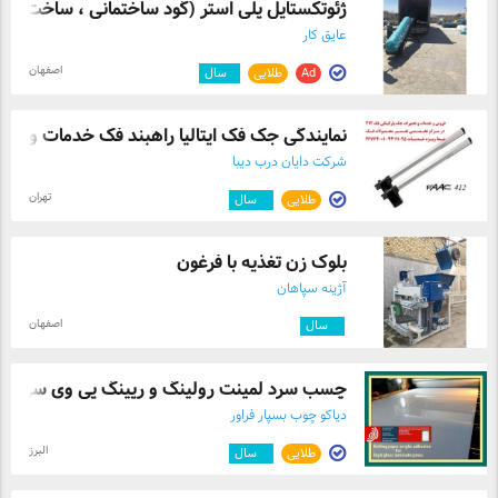
ژئوتکستایل پلی استر (گود ساختمانی ، ساخت ...
عایق کار
اصفهان
Ad
طلایی
۱
سال
نمایندگی جک فک ایتالیا راهبند فک خدمات و ...
شرکت دایان درب دیبا
تهران
طلایی
۲
سال
بلوک زن تغذیه با فرغون
آژینه سپاهان
اصفهان
۴
سال
چسب سرد لمینت رولینگ و رپینگ پی وی سی
دیاکو چوب بسپار فراور
البرز
طلایی
۳
سال