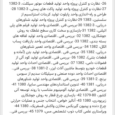
26- نظارت و کنترل پروژه واحد تولید قطعات موتور سیکلت، 3-1382
27-نظارت و کنترل پروژه واحد تولید پاکت های پستی، 3-1382 28-
طراحی و راه¬اندازی واحد پایلوت تولید کربنات استرانسیم از
سلستین، 1383 29-نظارت و کنترل پروژه واحد تولید شناورهای
دریایی، 3-1382 30-بررسی فنی ـ اقتصادی واحد تولید فیلم های پلی
اتیلنی، 1382 31-بازسازی و سخت کاری سطح غلطک به روش
جوشکاری، 1382 32- بررسی فنی ـ اقتصادی واحد تولید لفافه های
بسته بندی، 1382 33- بررسی فنی ـ اقتصادی واحد بازیافت پساب
الکل، 1382 34- بررسی فنی ـ اقتصادی واحد تعمیر شناورهای
دریایی، 1382 35- بررسی فنی ـ اقتصادی واحد تولید بتن (آماده و
قطعات بتنی)، 1382 36- بررسی فنی ـ اقتصادی تولید کود آلی از
فضولات دامی، 1382 37- بررسی فنی ـ اقتصادی احداث واحد تولید
قطعات خودرو بتوسط ماشین آلات لیزر، 2-1381 38- بررسی فنی ـ
اقتصادی احداث واحد دوده صنعتی و سیلیکات سدیم از سبوس
برنج، 2-1381 39- بررسی فنی ـ اقتصادی واحد تولید شناورهای
دریایی، 1381 40- تدوین استانداردهای مهندسی سایپا، 1380 41-
بررسی فنی ـ اقتصادی تولید آلومینیوم متناسب با روند توسعه آتی
کشور، 80-1379 42- بازسازی چرخ قطار به روش جوشکاری
زیرپودری، 1380 43- آنالیز خواص، انتخاب جنس و عملیات حرارتی
چرخ دنده و پینیون گیربکس مخازن واکنش فسفریک، 1380 44-
ویراستاری علمی کتاب ذوب تشعشعی مس، 1379 45- بررسی فنی ـ