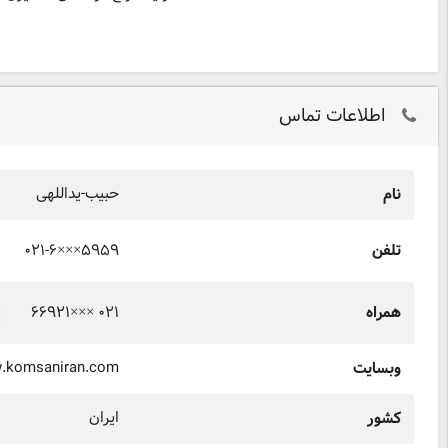
اطلاعات تماس
حبیب-یداللهی
نام
۰۲۱-۶×××۵۹۵۹
تلفن
۶۶۹۲۱××× ۰۲۱
همراه
w.komsaniran.com
وبسایت
ایران
کشور