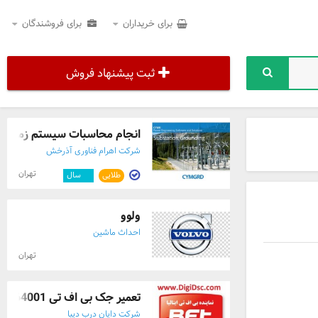
برای خریداران
برای فروشندگان
ثبت پیشنهاد فروش
انجام محاسبات سیستم زمین با CYMEGRD و DE ..
شرکت اهرام فناوری آذرخش
تهران
طلایی
۱۰
سال
ولوو
احداث ماشین
تهران
تعمیر جک بی اف تی 02126764001
شرکت دایان درب دیبا