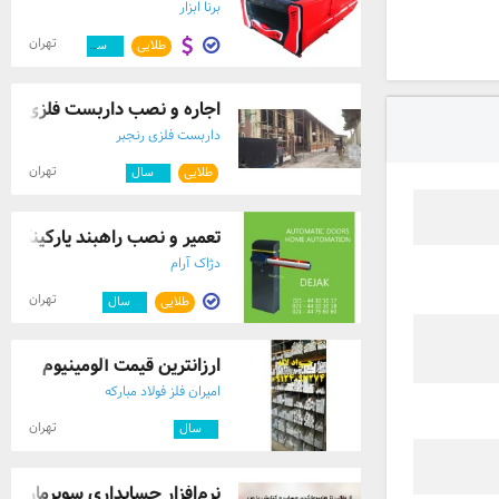
برنا ابزار
تهران
طلایی
۳
سال
اجاره و نصب داربست فلزی با ق
داربست فلزی رنجبر
تهران
طلایی
۴
سال
تعمیر و نصب راهبند پارکینگ ات
دژاک آرام
تهران
طلایی
۳
سال
ارزانترین قیمت آلومینیوم
امیران فلز فولاد مبارکه
تهران
۳
سال
نرم‌افزار حسابداری سوپرمارکت و