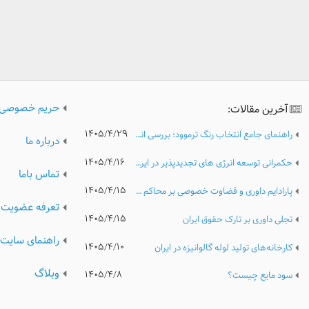
حریم خصوصی
آخرین مقالات:
۱۴۰۵/۴/۲۹
راهنمای جامع انتخاب رنگ ترموود؛ بررسی انواع رنگ، کیفیت و نکات مهم پیش از خرید
درباره ما
۱۴۰۵/۴/۱۶
حکمرانی توسعه انرژی های تجدیدپذیر در ایران؛ تحلیل مدیریتی موانع نهادی، ریسک های سرمایه گذاری و الزامات گذار پایدار انرژی
تماس باما
۱۴۰۵/۴/۱۵
پارادایم داوری و قضاوت خصوصی بر محاکم عمومی
تعرفه عضویت
۱۴۰۵/۴/۱۵
تجلی داوری بر تارک حقوق ایران
راهنمای سایت
۱۴۰۵/۴/۱۰
کارخانه‌های تولید لوله گالوانیزه در ایران
وبلاگ
۱۴۰۵/۴/۸
سود مایع چیست؟