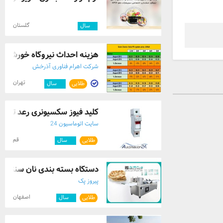
گلستان
۲
سال
هزینه احداث نیروگاه خورشیدی
شرکت اهرام فناوری آذرخش
تهران
طلایی
۱۰
سال
کلید فیوز سکسیونری رعد تک فاز 38×10 RFH 
سایت اتوماسیون 24
قم
طلایی
۱۰
سال
دستگاه بسته بندی نان سنتی پ
پیروز پک
اصفهان
طلایی
۳
سال