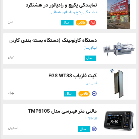
نمایندگی پکیج و رادیاتور در هشتگرد
نمایندگی پکیج و رادیاتور شفائی
البرز
Ad
طلایی
۴
سال
دستگاه کارتونینگ (دستگاه بسته بندی کارتن ...
نیتاورساز
تهران
۱
سال
گیت فلزیاب EGS WT33
ثانی تن
تهران
طلایی
۴
سال
مالتی متر فینرسی مدل TMP610S
FNIRSI
اصفهان
۱
سال