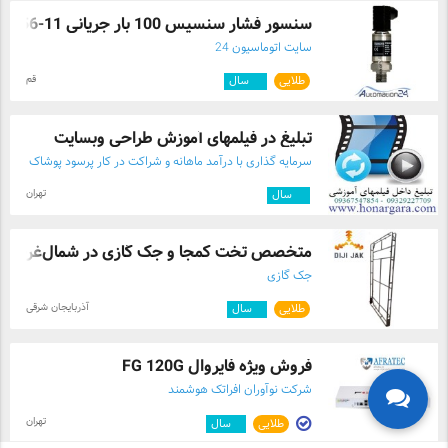
سنسور فشار سنسیس 100 بار جریانی M5256-11 ...
سایت اتوماسیون 24
قم
طلایی
۱۰
سال
تبلیغ در فیلمهای آموزش طراحی وبسایت
سرمایه گذاری با درآمد ماهانه و شراکت در کار پرسود پوشاک
پررونق
تهران
۱۰
سال
متخصص تخت کمجا و جک گازی در شمال‌غرب کش
جک گازی
آذربایجان شرقی
طلایی
۴
سال
فروش ویژه فایروال FG 120G
شرکت نوآوران افراتک هوشمند
تهران
طلایی
۲
سال