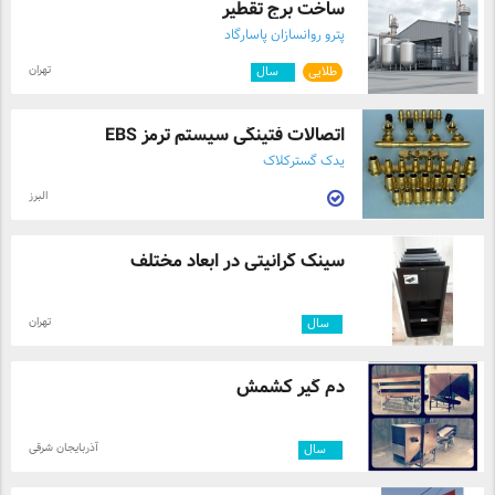
ساخت برج تقطیر
پترو روانسازان پاسارگاد
تهران
طلایی
۸
سال
اتصالات فتینگی سیستم ترمز EBS
یدک گسترکلاک
البرز
سینک گرانیتی در ابعاد مختلف
تهران
۱
سال
دم گیر کشمش
آذربایجان شرقی
۴
سال