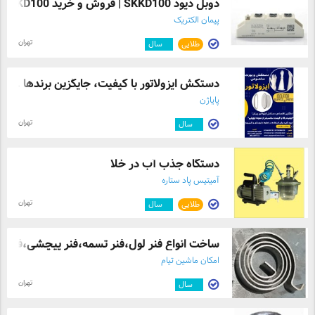
دوبل دیود SKKD100 | فروش و خرید SKKD100- ...
پیمان الکتریک
تهران
طلایی
۹
سال
دستکش ایزولاتور با کیفیت، جایگزین برندها ...
پایاژن
تهران
۳
سال
دستگاه جذب آب در خلا
آمیتیس پاد ستاره
تهران
طلایی
۳
سال
ساخت انواع فنر لول،فنر تسمه،فنر پیچشی،فن ...
امکان ماشین تیام
تهران
۲
سال