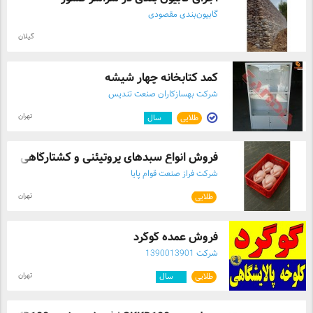
گابیون‌بندی مقصودی
گیلان
کمد کتابخانه چهار شیشه
شرکت بهسازکاران صنعت تندیس
تهران
طلایی
۹
سال
فروش انواع سبدهای پروتیئنی و کشتارگاهی س ..
شرکت فراز صنعت قوام پایا
تهران
طلایی
فروش عمده گوگرد
شرکت 1390013901
تهران
طلایی
۱۲
سال