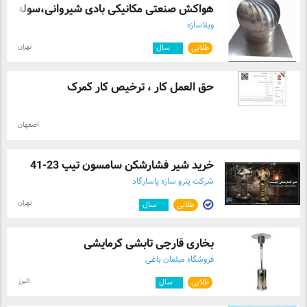
هواکش صنعتی مکانیکی بادی شیروانی،سوله
ویلاسازه
تهران
طلایی
۱۲
سال
حق العمل کار ، ترخیص کار گمرک
اصفهان
خرید شیر فشارشکن سامسون تیپ 23-41
شرکت پترو سازه پاسارگاد
تهران
طلایی
۱۰
سال
بخاری قارچی تابشی گرمایشی
فروشگاه مبلمان باغی
البرز
طلایی
۷
سال