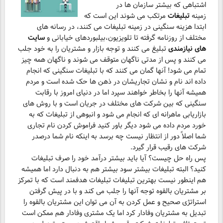
اشتباهی که بیشتر سازمان ها در
زمینه
تبلیغات
مرتکب می شوند این است که
ابتدا هزینه سنگینی در زمینه تبلیغات می کنند، در رسانه های
مختلف از روزنامه گرفته تا تلویزیون،بیلبوردهای خیابانی و
سایت
های نیازمندی
تبلیغ می کنند و توجه بازار و مشتریان را به خود جلب
می کنند و پس از مدتی ناگهان متوقف می شوند و ناگهان همه چیز
تمام می شود! آنها گمان می کنند که با تبلیغات سنگینی که انجام
داده اند نام و نشان تجاریشان در ذهن ها حک شده است و مردم
همیشه آنها را بخاطر خواهند سپرد اما در دنیای امروز با رقابت
سنگینی که بین شرکت های مختلف در جریان است و با روش های
بازاریابی ماهرانه ای که انجام می شود و انبوهی از تبلیغات که به
خورد مردم داده می شود دیگر باور کنید فراموش کردن نام تجاری
شما اصلاً دور از انتظار نیست چه برسد به اینکه نام شما درصدر
شرکت های رقیب قرار گیرد.
پس راه حل چیست؟ آیا باید بیشتر درآمد خود را صرف تبلیغات
کنید؟ البته تبلیغات بیشتر سود بیشتر هم به دنبال دارد اما همیشه
هم اینطور نیست بهترین تبلیغات تبلیغات هدفمند است که با تمرکز
بر مشتریان بالقوه توجه آنها را جلب می کند و با در پیش گرفتن
استراتژی صحیح و عمل کردن به آن می توان این مشتریان بالقوه را
تبدیل به مشتریان وفادار کرد اما یک مشتری وفادار هم ممکن است