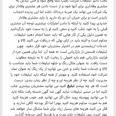
تحت تاثیر تبلیغات شرکت رقیب شما واقع شود و حتی تبدیل به
مشتری وفاداری برای آنها شود و از دست دادن هر مشتری وفادار برای
یک شرکت می تواند یک ضربه دردناک باشد اما این پدیده اجتناب
ناپذیر است و برای جبران آن دو راه دارید یا باید مشتری وفادار
جدیدی پیدا کنید یا اینکه با دادن امتیازات بیشتری توجه آن مشتری
قبلی را به خود جلب کنید و سعی کنید او را به سمت خود بازگردانید
به همین دلیل یکی از کار هایی که باید حتما انجام دهید تبلیغات
مداوم است و البته باید در ازای پولی که دریافت می کنید کالا و
خدمات ارزشمندی هم در اختیار مشتریان خود قرار دهید. چون
تبلیغات قسمتی از بازاریابی است نه همه آن. اما برای همین جزء از
فرایند بازاریابی هم باید اصولی را رعایت کرد تا به نتیجه مطلوب
دست یافت. به عنوان مثال رنگ و جلوه تبلیغات شما باید متناسب با
کالا و خدمات شما باشد و حتی می توانید از یک رنگ به عنوان نماد
شرکت خود استفاده کنید. و مهمتر از همه اینکه باید تبلیغات خود را
مدیریت کنید چه از نظر هزینه ای و چه از نظر زمان بندی. درست
است که هر چه بیشتر
تبلیغ
کنید می توانید مشتریان بیشتری جلب
کنید اما در مسیر تبلیغات نباید گهی تند گهی خسته رفت بلکه باید
تا می توانید پیوسته روید حال اگر می توانید هم خوب هزینه کنید
هم به صورت مداوم هزینه کنید بهتر! اما اگر بودجه کافی ندارید و
فکر می کنید هزینه های بسیار زیاد برای شما مشکل ساز خواهد شد
بهتر است روی تبلیغات بلند مدت و با هزینه کمتر سرمایه گذاری