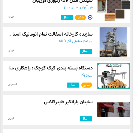
شینگل مدل لانه زنبوری اوریبان
فن آوران عمران پاریز
تهران
طلایی
۳
سال
سازنده کارخانه آسفالت تمام اتوماتیک استا ...
مجتمع صنعتی آکو AKO
تهران
۹
سال
دستگاه بسته بندی کیک کوچک؛ راهکاری مناسب .
پیروز پک
اصفهان
طلایی
۳
سال
سایبان بارانگیر فایبرگلاس
تهران
۳
سال