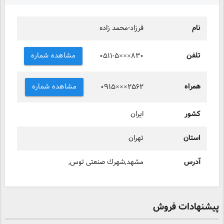
نام
فرزاد-محمد زاده
تلفن
مشاهده شماره
۰۵۱۱-۵×××۸۳۰
همراه
مشاهده شماره
۰۹۱۵×××۲۵۶۲
کشور
ایران
استان
تهران
آدرس
مشهد,شهرك صنعتی توس,
پیشنهادات فروش