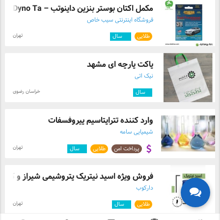
مکمل اکتان بوستر بنزین داینوتب – Dyno Ta ...
فروشگاه اینترنتی سیب خاص
تهران
طلایی
۱۰
سال
پاکت پارچه ای مشهد
نیک اتی
خراسان رضوی
۶
سال
وارد کننده تتراپتاسیم پیروفسفات
شیمیایی سامه
تهران
پرداخت امن
طلایی
۹
سال
فروش ویژه اسید نیتریک پتروشیمی شیراز و ک ...
دارکوب
تهران
طلایی
۶
سال