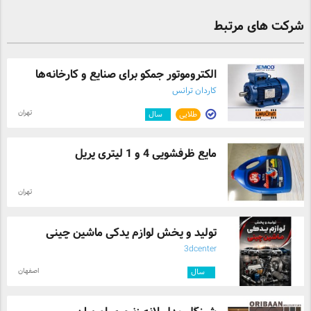
شرکت های مرتبط
الکتروموتور جمکو برای صنایع و کارخانه‌ها
کاردان ترانس
تهران
طلایی
۱
سال
مایع ظرفشویی 4 و 1 لیتری پریل
تهران
تولید و پخش لوازم یدکی ماشین چینی
3dcenter
اصفهان
۳
سال