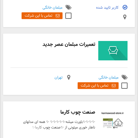
کاربر تایید شده
مبلمان خانگی
تماس با این شرکت
تعمیرات مبلمان عصر جدید
مبلمان خانگی
تهران
تماس با این شرکت
صنعت چوب کارما
✨✨✨✨باورت میشه✨✨✨✨✨ ✨ همه ای مدلهای
ناهار خوری میتونی از ✨صنعت چوب کارما✨
سفارش بدی میگی نه پیام✉️بزار مدل های بیشتر