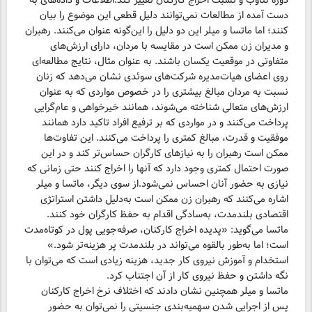
دوره تناوب و نسبت اخراج کارکنان تغییر کند.اطلاعات و داده‌های به
دست آمده از مطالعات نمی‌توانند دلیل قطعی این موضوع را بیان
کنند؛ اما ماتسا و میلر این دو دلیل را این‌گونه عنوان می‌کنند. رهبران
و مدیران زن ممکن است در مقایسه با مردان، دارای ارزش‌های
متفاوتی در موقعیت یکسان باشند. به عنوان مثال، نتایج مطالعه‌ای
روی اعضای هیات‌مدیره شرکت‌های سوئدی نشان می‌دهد که زنان
نسبت به مردان مبالغ بیشتری را در خصوص مواردی که به عنوان
ارزش‌های متعالی شناخته می‌شوند، همانند خیرخواهی و عام‌گرایی
پرداخت می‌کنند و در مواردی که بر ترفیع افراد تاکید دارد همانند
موفقیت و قدرت، مبالغ کمتری را پرداخت می‌کنند. این تفاوت‌ها
ممکن است رهبران را به نیازهای کارگران حساس‌تر کند و در این
صورت احتمال کمتری وجود دارد که آنها را اخراج کنند حتی زمانی که
نیازی به حضور آنان احساس نمی‌شود.از سوی دیگر، ماتسا و میلر
اشاره می‌کنند که رهبران زن ممکن است به‌دلیل داشتن استراتژی
اقتصادی بلندمدت، به‌سادگی اقدام به حفظ کارگران خود کنند.
ماتسا می‌گوید: «پدیده اخراج کارکنان، صرفه‌جویی پول در کوتاه‌مدت
است؛ اما به‌طور بالقوه می‌تواند در بلندمدت پر هزینه‌تر شود.»
استخدام و آموزش نیروی کار جدید، هزینه زیادی است که می‌توان با
نگه داشتن و حفظ نیروی کار از آن اجتناب کرد.
ماتسا و میلر همچنین نشان دادند که اختلاف نرخ اخراج کارکنان
پس از اجرایی شدن سهمیه‌بندی جنسیتی را نمی‌توان به حضور