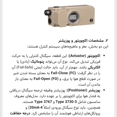
۲. مشخصات اکچویتور و پوزیشنر
این دو بخش، مغز و ماهیچه‌های سیستم کنترل هستند:
اکچویتور (Actuator):
این قطعه، سیگنال کنترلی را به حرکت
فیزیکی تبدیل می‌کند. نوع آن می‌تواند
پنوماتیک
(بادی) یا
الکتریکی
باشد. مهم‌تر از آن، باید حالت ایمنی (Fail-Safe) آن
را در نظر گرفت:
Fail-Close (FC)
به معنای بسته شدن شیر
در صورت قطع هوا یا برق، و
Fail-Open (FO)
به معنای باز
ماندن آن است.
پوزیشنر (Positioner):
پوزیشنر وظیفه ترجمه سیگنال دریافتی
به فشار هوا برای اکچویتور را بر عهده دارد. مدل‌های معروف
سامسون شامل
Type 3730-3
و
Type 3767
هستند.
همچنین، باید نوع سیگنال ورودی (مثلاً
4-20mA
) و
پروتکل‌های ارتباطی هوشمند آن را مشخص کرد.
درجه حفاظت