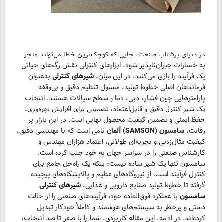
در دنیای پرشتاب صنعت، جایی که کوچک‌ترین خطا می‌تواند منجر
به خسارات جبران‌ناپذیر شود، ابزارهای کنترلی نقش رگ‌های حیاتی
یک فرآیند را بازی می‌کنند. در این میان،
شیرهای کنترلی
به‌عنوان
فرماندهان اصلی خطوط تولید، مسئول تنظیم دقیق و بی‌وقفه
پارامترهایی چون فشار، دبی، دما و سطح سیالات هستند. انتخاب
یک شیر کنترل دقیق و قابل‌اعتماد، تضمینی برای افزایش بهره‌وری،
حفظ ایمنی و تضمین کیفیت محصول نهایی است. در این بازار پر
رقابت،
سامسون (SAMSON) آلمان
نامی است که با مهندسی دقیق،
کیفیت مثال‌زدنی و تجربه‌ای طولانی، اعتماد هزاران مهندس و
کارشناس صنعتی را در سراسر جهان به خود جلب کرده است.
سامسون تنها یک شیر ساده نیست؛ بلکه یک راه‌حل جامع برای
کنترل فرآیند است. از نیروگاه‌های عظیم و پالایشگاه‌های پیچیده
گرفته تا خطوط تولید صنایع دارویی و غذایی،
شیرهای کنترلی
سامسون
با عملکرد فوق‌العاده خود، فرآیندهای صنعتی را از حالت
دستی و پرخطر به سیستم‌های هوشمند و کاملاً خودکار تبدیل
کرده‌اند. در ادامه، این مقاله کاربردی، شما را با صفر تا صد انتخاب،