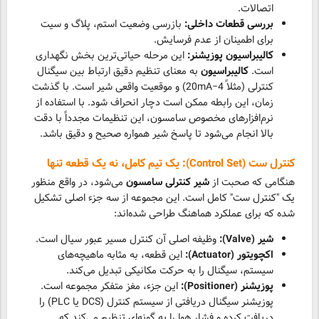
اتصالات.
بررسی قطعات داخلی:
بازرسی وضعیت استم، پلاگ و سیت
برای اطمینان از عدم فرسایش.
کالیبراسیون پوزیشنر:
این مرحله حیاتی‌ترین بخش نگهداری
است.
کالیبراسیون
به معنای تنظیم دقیق ارتباط بین سیگنال
کنترلی (مثلاً 4−20mA) و موقعیت واقعی شیر است. با گذشت
زمان، این رابطه ممکن است دچار انحراف شود. با استفاده از
نرم‌افزارهای مخصوص سامسون، این تنظیمات مجدداً با دقت
بالا انجام می‌شود تا پاسخ شیر همواره صحیح و دقیق باشد.
کنترل ست (Control Set): یک تیم کامل، نه یک قطعه تنها
هنگامی که صحبت از
شیر کنترلی سامسون
می‌شود، در واقع منظور
یک "کنترل ست" کامل است. این مجموعه از سه جزء اصلی تشکیل
شده که برای عملکرد هماهنگ طراحی شده‌اند:
شیر (Valve):
وظیفه اصلی آن کنترل مسیر عبور سیال است.
اکچویتور (Actuator):
این قطعه، به مثابه ماهیچه‌های
سیستم، سیگنال را به حرکت مکانیکی تبدیل می‌کند.
پوزیشنر (Positioner):
این جزء، مغز متفکر مجموعه است.
پوزیشنر سیگنال دریافتی از سیستم کنترل (DCS یا PLC) را
دریافت کرده و فشار هوا را به گونه‌ای تنظیم می‌کند که