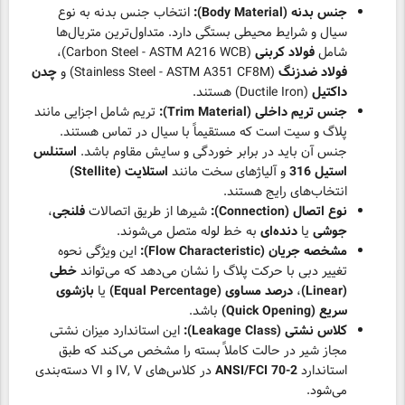
جنس بدنه (Body Material):
انتخاب جنس بدنه به نوع
سیال و شرایط محیطی بستگی دارد. متداول‌ترین متریال‌ها
شامل
فولاد کربنی
(Carbon Steel - ASTM A216 WCB)،
فولاد ضدزنگ
(Stainless Steel - ASTM A351 CF8M) و
چدن
داکتیل
(Ductile Iron) هستند.
جنس تریم داخلی (Trim Material):
تریم شامل اجزایی مانند
پلاگ و سیت است که مستقیماً با سیال در تماس هستند.
جنس آن باید در برابر خوردگی و سایش مقاوم باشد.
استنلس
استیل 316
و آلیاژهای سخت مانند
استلایت (Stellite)
انتخاب‌های رایج هستند.
نوع اتصال (Connection):
شیرها از طریق اتصالات
فلنجی
،
جوشی
یا
دنده‌ای
به خط لوله متصل می‌شوند.
مشخصه جریان (Flow Characteristic):
این ویژگی نحوه
تغییر دبی با حرکت پلاگ را نشان می‌دهد که می‌تواند
خطی
(Linear)
،
درصد مساوی (Equal Percentage)
یا
بازشوی
سریع (Quick Opening)
باشد.
کلاس نشتی (Leakage Class):
این استاندارد میزان نشتی
مجاز شیر در حالت کاملاً بسته را مشخص می‌کند که طبق
استاندارد
ANSI/FCI 70-2
در کلاس‌های IV, V و VI دسته‌بندی
می‌شود.