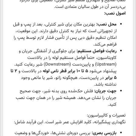
نصب صحیح و نگهداری منظم شیر کنترلی، تضمینی برای کارکرد
بی‌دردسر آن در طول سالیان متمادی است.
اصول نصب:
محل نصب:
بهترین مکان برای شیر کنترلی، بعد از پمپ و قبل
از تجهیزاتی است که نیاز به کنترل دقیق دارند. این موقعیت،
امکان تنظیم دقیق دبی پس از تأمین فشار لازم توسط پمپ را
فراهم می‌کند.
رعایت فواصل مستقیم:
برای جلوگیری از آشفتگی جریان و
کاویتاسیون، حتماً فواصل مستقیم لوله را در بالادست
(Upstream) و پایین‌دست (Downstream) شیر رعایت کنید.
پیشنهاد می‌شود
۵ تا ۱۰ برابر قطر نامی لوله
در بالادست و
۲ تا
۵ برابر
در پایین‌دست، هیچگونه زانو، شیر یا مانعی وجود
نداشته باشد.
جهت جریان:
فلش حک‌شده روی بدنه شیر، جهت صحیح
جریان را نشان می‌دهد. همیشه شیر را در همان جهت نصب
کنید.
تعمیرات و کالیبراسیون:
نگهداری پیشگیرانه، کلید افزایش عمر شیر است. این فرآیند شامل:
بازرسی بصری:
بررسی دوره‌ای نشتی‌ها، خوردگی‌ها و وضعیت