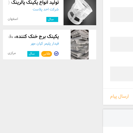
تولید انواع پکینک پالرینگ (رن
شرکت احد پلاست
اصفهان
۹
سال
پکینگ برج خنک کننده، ،قطره گیر
فیدار پلیمر کیان مهر
مرکزی
طلایی
۲
سال
ارسال پیام