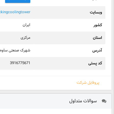
ckingcoolingtower
وبسایت
ایران
کشور
مرکزی
استان
شهرک صنعتی ساوه 
آدرس
3916775671
کد پستی
پروفایل شرکت
سوالات متداول