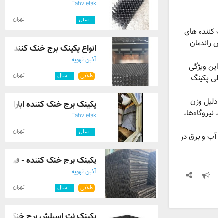
Tahvietak
تهران
۶
سال
برج خنک کننده‌ های
 راندمان
انواع پکینگ برج خنک کننده + ق
آذین تهویه
این ویژگی
تهران
طلایی
۴
سال
ی پکینگ
عتی است و به دلیل وزن
پکینگ برج خنک کننده ابارا پکی
یروگاه‌ها،
Tahvietak
تهران
۶
سال
آب و برق در
پکینگ برج خنک کننده - فیلینگ 
آذین تهویه
تهران
طلایی
۴
سال
پکینگ نت اسپلش برج خنک کنن