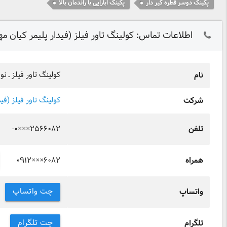
پکینگ دوسر قطره گیر دار
پکینگ ابارایی با راندمان بالا
اطلاعات تماس: کولینگ تاور فیلز (فیدار پلیمر کیان مه
کولینگ تاور فیلز ـ ن
نام
کولینگ تاور فیلز (فید
شرکت
-۰×××۲۵۶۶۰۸۲
تلفن
۰۹۱۲×××۶۰۸۲
همراه
چت واتساپ
واتساپ
چت تلگرام
تلگرام