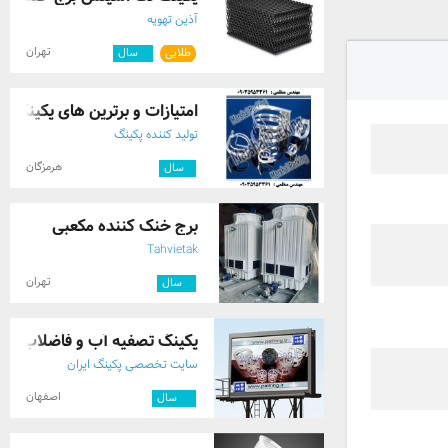
آذین تهویه
تهران
طلایی
۴
سال
امتیازات و برترین های پکینگ پال
تولید کننده پکینگ
هرمزگان
۱
سال
برج خنک کننده مکعبی
Tahvietak
تهران
۶
سال
پکینگ تصفیه آب و فاضلاب
سایت تخصصی پکینگ ایران
اصفهان
۱۲
سال