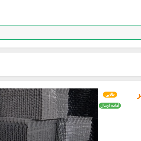
ر
طلایی
آماده ارسال