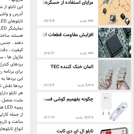
مزایای استفاده از حسگر‌های حرارتی در صنا ...
تابلوهای LED و میزان درخشندگی و برد دید تابلو است .
604 بازدید
1403/9/8
افزایش مقاومت قطعات الکترونیکی: یک بررسی ...
هستند ساخته 
دهند . جنس ای
کیفیت ، دقت 
444 بازدید
1403/6/27
ماژول ها ، س
بردهای کنترل 
المان خنک کننده TEC
برای برنامه ر
این بردها به 
بردها نقش تعی
8,414 بازدید
1401/5/9
هر تابلو دار
چگونه بفهمیم گوشی فست شارژ است
مثبت متصل هس
زمینه LED ها از جنس MDF و مدارچاپی و یا پلاستیک آکرولیک می باشد .
18,913 بازدید
1399/7/19
ساعت و تاریخ
انواع تابلوهای LED
تابلو ال ای دی ثابت