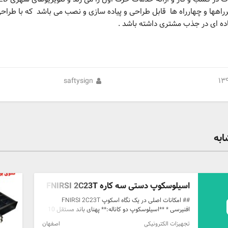
گرراهها و چهارراه ها قابل طراحی و پیاده سازی و نصب می باشد که با طراح
عاده ای در جذب مشتری داشته باشد .
saftysign
به
اسیلوسکوپ دستی سه کاره FNIRSI 2C23T
## امکانات اصلی در یک نگاه اسکوپ FNIRSI 2C23T
افنیرسی * **اسیلوسکوپ دو کاناله:** پهنای باند مستقل 10
مگاهرتز برای هر کانال و نرخ نمونه‌برداری 50MS/s. *
تجهیزات الکترونیکی
اصفهان