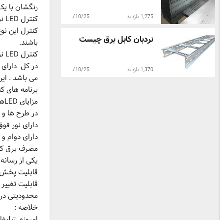
رنگشان با یک فرمان تعو
1,275 بازدید
1395/10/25
کنترل LED نواری آرجی بی معمولی :
نردبان کابل برق چیست
باشند.
کنترل LED نواری آی سی دار هوشمند :
در کل دارای س
1,370 بازدید
1395/10/25
می باشد . این
برنامه های ک
مزایای LEDها :
در طرح ها و ر
دارای نور فوق
دارای دوام و 
مصرف برق کمی
یکی از رسانه 
قابلیت پخش ص
قابلیت تغییر پ
محدودیتی در 
خلاصه :