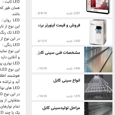
LED ثابت :
همان طور که
باشد.
2,207 بازدید
1398/8/18
LED روان :
فروش و قیمت اینورتر برند دلتا
این نوع از تا
LED تک رنگ :
در این نوع از LED ها فقط از یک نوع رنگ برای نمایش متون استفاده می شود
1,532 بازدید
1396/12/5
LED رنگی :
این نوع نمای
مشخصات فنی سینی کابل گالوانیزه
و آنلاین دارد .
LED نواری پیکسلی RGB هوشمند :
1,443 بازدید
1395/10/25
انواع سینی کابل
آید و تراشه های بین LED ها فرمان های صادر شده از
LED های نواری پبکسلی :
1,375 بازدید
1395/10/25
متفاوتی از ویژگی ضد آ
تمام نوارهای 
مراحل تولیدسینی کابل