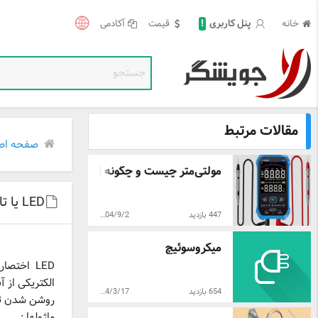
خانه
قیمت
آکادمی
!
پنل کاربری
مقالات مرتبط
صفحه اص
مولتی‌متر چیست و چگونه از آن استفاده کنی ...
LED یا تابلو روان چیست ؟
447 بازدید
1404/9/2
میکروسوئیچ
الکتریکی از آ
654 بازدید
1404/3/17
روشن شدن تا
ماژولها :