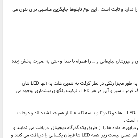
 ندارد و ثابت است . این نوع تابلوها جایگزین مناسبی برای نئون می
 تیزرهای تبلیغاتی و … را همراه با صدا و حتی به صورت پخش زنده
این نوع LED رشته ای بلند و منعطف از LED هاست که می توان برای هر کدام از LED ها به طور مجزا رنگی در نظر گرفت به همین علت به آنها LED های
هوشمند اطلاق می گردد . روش کار در این نوع LED ها به این صورت است که با تغییر رنگ قرمز ، سبز و آبی در هر LED ، ترکیب رنگهای بیشماری بوجود می
در این نوع LED ها می توان از منبع تغذیه ۱۲ ولتی و یا ۵ ولتی استفاده نمود . در این مدل ،LED ها دو تا دوتا و یا سه تا سه تا از هم جدا شده اند و درجات
رایورها داده ها را از طریق یک گذرگاه دیجیتال دریافت می نمایند و
یک یا چند LED را به طور مجزا و مستقل کنترل می کنند که در نوارهای RGB معمولی این امر عملی نیست زیرا همه LED ها فرمان یکسانی را دریافت می کنند و