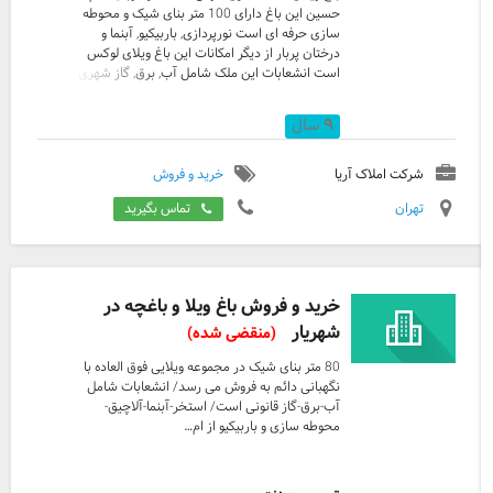
حسین این باغ دارای 100 متر بنای شیک و محوطه
سازی حرفه ای است نورپردازی, باربیکیو, آبنما و
درختان پربار از دیگر امکانات این باغ ویلای لوکس
است انشعابات این ملک شامل آب, برق, گاز شهری
است دسترسی عالی دارد و برای سکونت دائمی
کاملا مناسب است. برای بازدید از این ملک با املاک
۹
سال
آریا تماس بگیرید 0912-6509482 عباسی 0912-
8726255 شایان
شرکت املاک آریا
خرید و فروش
تهران
تماس بگیرید
خرید و فروش باغ ویلا و باغچه در
شهریار
(منقضی شده)
80 متر بنای شیک در مجموعه ویلایی فوق العاده با
نگهبانی دائم به فروش می رسد/ انشعابات شامل
آب-برق-گاز قانونی است/ استخر-آبنما-آلاچیق-
محوطه سازی و باربیکیو از ام…