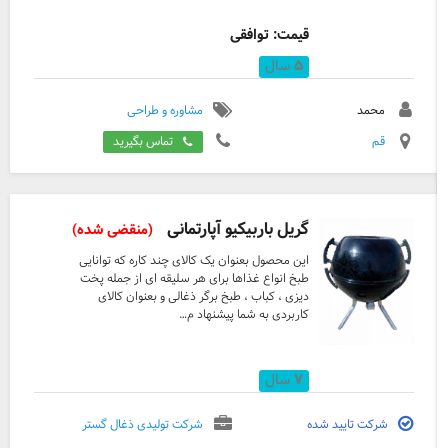
پذیرفته میشود یا علی ( کیفیت کار ما تبلیغ کار
ماست )
قیمت: توافقی
۵
سال
محمد
مشاوره و طراحی
قم
تماس بگیرید
گریل باربیکیو آپارتمانی
(منقضی شده)
این محصول بعنوان یک کالای چند کاره که توانایی
طبخ انواع غذاها برای هر سلیقه ای از جمله پخت
دیزی ، کباب ، طبخ برگر ذغالی و بعنوان کالای
کاربردی به شما پیشنهاد م…
۷
سال
شرکت تایید شده
شرکت تولیدی ذغال گستر