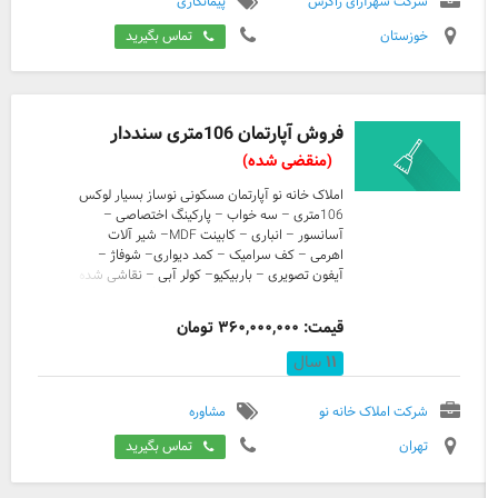
شرکت شهرآرای زاگرس
پیمانکاری
خوزستان
تماس بگیرید
فروش آپارتمان 106متری سنددار
(منقضی شده)
املاک خانه نو آپارتمان مسکونی نوساز بسیار لوکس
106متری – سه خواب – پارکینگ اختصاصی –
آسانسور – انباری – کابینت MDF– شیر آلات
اهرمی – کف سرامیک – کمد دیواری– شوفاژ –
آیفون تصویری – باربیکیو– کولر آبی – نقاشی شده
- درب ریموتدار- پکیج رادیاتور- نما سنگ تراورتن -
سنددار موقعیت : شهر فدس تلفنهای تماس :
قیمت: ۳۶۰,۰۰۰,۰۰۰ تومان
02146821595 – 09124640916 –
09102455025
۱۱
سال
شرکت املاک خانه نو
مشاوره
تهران
تماس بگیرید