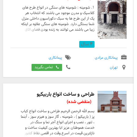
1. شومینه : شومینه های سنگی در انواع طرح های
کلاسیک و مدرن موجود می باشند که انتخاب هر
یک از این طرح ها به سبک دکوراسیون داخلی منزل
شما بستگی دارد. شومینه های سنگی علاوه بر اینکه
زیبا می باشند می توانند به زنده بودن فضای اتاق
مورد نظر شما کمک زیادی کنند و علاوه بر این در
روزهای سرد سال شما می توانید به راحتی و به کمک
۴
سال
این شومینه های زیبا فضای منزل تان را گرم و
دلچسب تر کنید. 2. کباب پز و باربیکیو : استفاده از
این نوع کباب پز آسان است و نصب و راه‌اندازی آن
پیمانکاری مرادی
پیمانکاری
هم به آسانی و بدون نیاز به نیروی متخصص انجام
تهران
تماس بگیرید
خواهد شد. از آن‌جایی که سنگ‌هایی که برای
ساخت این نوع کباب پز استفاده می‌شوند،
سنگ‌هایی مق ...
طراحی و ساخت انواع باربیکیو
(منقضی شده)
بسم الله الرحمن الرحیم طراحی و ساخت انواع کباب
پز ( باربیکیو ) ، شومینه ، گاز سوز و هیزم سوز ، آبنما
، تنور ، نصب و اجرای انواع آجر نما و سنگ در
خدمت هموطنان عزیز ابا بهترین کیفیت ساخت و
نازلترین قیمت در اسرع وقت در اقصی نقاط کشور