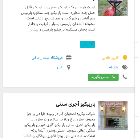
اربیکو پارمیس یک باربیکیو سفری یا باربیکیو قابل
حمل چند منطوره است باربیکیو چند منظوره پارمیس
هم آتشدان هم گریل و هم کباب‌پز ذغالی است
محوظه آتشدان پارمیس بسیار باکیفیت و جادار
است پخش مستقیم باربیکیو پارمیس و بهترین
قیمت باربیکیو پارمیس فقط در فروشگاه مبلمان باغی
به قیمت نمایندگی پارمیس ارسال فوری آتشدان
۷
سال
سفری یا باربیکیو قابل حمل مدل پارمیس (چنده
منظوره) این محصول برند معتبر پارمیس و به عنوان
باربیکیو ذغالی یا آتشدان ذغالی یا منقل و کباب‌پز
کاربر طلایی
فروشگاه مبلمان باغی
ذغالی بسیار کاربردی و باکیفیت و مخصوص فضای
متفرقه
البرز
باز و مسافرت و همچنین کاملاً قابل حمل طراحی
شده است آتشدان یا باربیکیو سفری و قابل حمل
تماس بگیرید
پارمیس در دو م ...
باربیکیو آجری سنتی
شرکت وگروه اصفهان کار در زمینه طراحی و اجرا
محوطه سازی باغ ویلا باز سازی و نو سازی.....
باربیکیو آجری سنتی باربیکیو گازی هیزمی باربیکیو
سنگی زغالی شومینه سنتی ومدرن آبنما برکه
آتشکده. آتشدان تنور پیتزا آلاچیق روفگاردن فعالیت