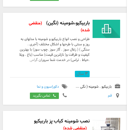
باربیکیو،شومینه (نگین)
(منقضی
شده)
طراحی و نصب انواع باربیکیو و شومینه با مدلهای به
روز و سنتی با طرحها و اشکال مختلف (آجری .
سنگی ) ( زغال سوز . گاز سوز .چوب سوز) با بهترین
کیفیت و ظرافت و( نازلترین قیمت) مناسب (باغ . ویلا
.حیاط . تراس) در خدمت شما سروران گرامی
۳
سال
باربیکیو . شومینه ( نگی ...
دکوراسیون و نما
قم
تماس بگیرید
نصب شومینه کباب پز باربیکیو
(منقضی شده)