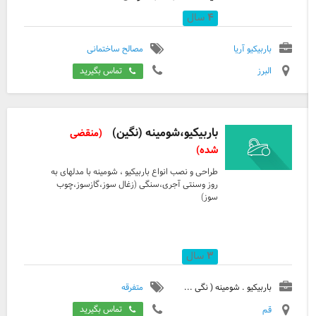
۴
سال
باربیکیو آریا
مصالح ساختمانی
البرز
تماس بگیرید
باربیکیو،شومینه (نگین)
(منقضی
شده)
طراحی و نصب انواع باربیکیو ، شومینه با مدلهای به
روز وسنتی آجری،سنگی (زغال سوز،گازسوز،چوب
سوز)
۳
سال
باربیکیو . شومینه ( نگی ...
متفرقه
قم
تماس بگیرید