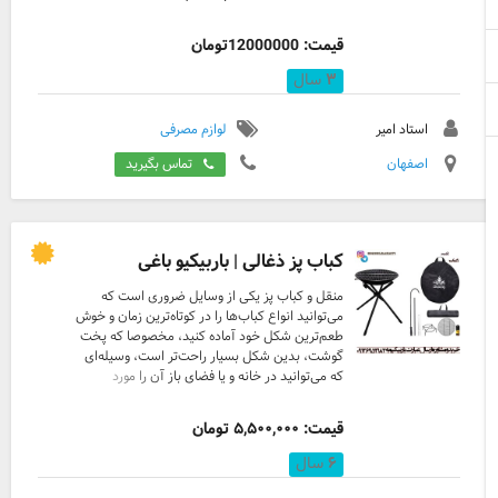
در سراسر کشور طراحی و اجرا به انتخاب و سلیقه
شما با ما در تماس باشید .
قیمت: 12000000تومان
۳
سال
استاد امیر
لوازم مصرفی
اصفهان
تماس بگیرید
کباب پز ذغالی | باربیکیو باغی
منقل و کباب پز یکی از وسایل ضروری است که
می‌توانید انواع کباب‌ها را در کوتاه‌ترین زمان و خوش
طعم‌ترین شکل خود آماده کنید، مخصوصا که پخت
گوشت، بدین شکل بسیار راحت‌تر است، وسیله‌ای
که می‌توانید در خانه و یا فضای باز آن را مورد
استفاده قرار دهید، در دورهمی‌ها می‌توانید طبخ
انواع غذاها از قبیل گوشت، مرغ، ماهی و… را به
قیمت: ۵,۵۰۰,۰۰۰ تومان
سادگی بر روی آن انجام دهید. منقل و کباب پز از
جمله وسایل ضروری است که استفاده از آن محدود
۶
سال
به منزل نبوده و در فضای باز هم به سادگی و بدون
دردسر می‌توانید آن را مورد استفاده قرار دهید.