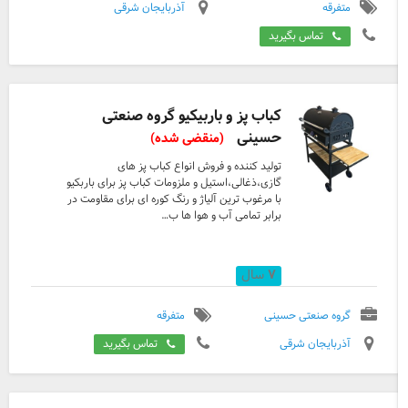
متفرقه
آذربایجان شرقی
تماس بگیرید
کباب پز و باربیکیو گروه صنعتی
حسینی
(منقضی شده)
تولید کننده و فروش انواع کباب پز های
گازی،ذغالی،استیل و ملزومات کباب پز برای باربکیو
با مرغوب ترین آلیاژ و رنگ کوره ای برای مقاومت در
برابر تمامی آب و هوا ها ب…
۷
سال
گروه صنعتی حسینی
متفرقه
آذربایجان شرقی
تماس بگیرید