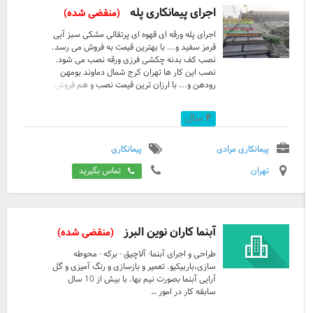
اجرای پیمانکاری پله
(منقضی شده)
اجرای پله ورقه ای قهوه ای پرتقالی مشکی سبز آبی
قرمز سفید و... با بهترین قیمت به فروش می رسد.
نصب کف بدنه چکشی فرزی ورقه نصب می شود.
نصب این کار ها تهران کرج شمال دماوند بومهن
رودهن و... با ارزان ترین قیمت نصب و هم فروش
می شود. با مدیریت آقای مرادی . اجرای کف محوطه
سازی اجرای نمای ساختمان اجرای باربیکیو اجرای
۴
سال
کباب پز اجرای آبنما اجرای شومینه اجرای بدنه اجرای
ستون اجرای پله اجرای آتشکده و... نصب می شود.
اجرای نصب این کار ها در سراسر ایران مخصوصا
پیمانکاری مرادی
پیمانکاری
تهران شمال دماوند کرج و... نصب و فروش می
تهران
تماس بگیرید
شود.
آبنما کاران نوین البرز
(منقضی شده)
طراحی و اجرای آبنما- آلاچیق - برکه - محوطه
سازی،باربیکیو. تعمیر و بازسازی و رنگ آمیزی و گل
آرایی آبنما بصورت نیم بها. با بیش از 10 سال
سابقه کار در امور …