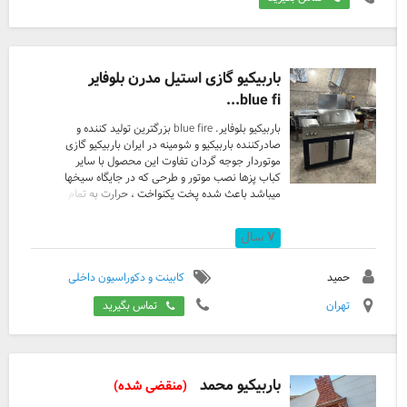
باربیکیو گازی استیل مدرن بلوفایر
blue fi...
باربیکیو بلوفایر. blue fire بزرگترین تولید کننده و
صادرکننده باربیکیو و شومینه در ایران باربیکیو گازی
موتوردار جوجه گردان تفاوت این محصول با سایر
کباب پزها نصب موتور و طرحی که در جایگاه سیخها
میباشد باعث شده پخت یکنواخت ، حرارت به تمام
نقاط مواد پخت رسیده تا بهترین نوع پخت انجام
شود این محصول منحصر بفرد برای بهترین نوع
۷
سال
پخت ، پخت سریع و آسان ، دارای ترمومتر جهت
مدیریت پخت همراه با زمانبندی نصب گردیده ،
رعایت استاندارد حفاظتی و...... مناسب روفگاردن ،
حمید
کابینت و دکوراسیون داخلی
ویلاهای لاکچری و...... تولید کننده حرفه‌ای باربیکیو
تهران
تماس بگیرید
و کباب‌پز با کیفیت عالی آیا به دنبال یک کباب‌پز با
کیفیت عالی برای تجربیاتی خوشمزه در ...
باربیکیو محمد
(منقضی شده)