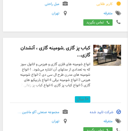
کاربر طلایی
مبل راحتی
کباب کردن انواع گوشت، ماهی، مرغ و… در
کوتاه‌ترین زمان انجام می‌پذیرد
متفرقه
تهران
تماس بگیرید
کباب پز گازی ,شومینه گازی ، آتشدان
گازی...
انواع شومینه های فلزی گازی و هیزمی و اتانول سوز
که به تعدادی از مدلهای آن اشاره می‌شود. 1-انواع
شومینه های مدرن طرح ال سی دی 2-انواع شومینه
هیزمی 3-انواع شومینه برقی 4-انواع باربیکیو های
گازی 5-انواع کباب پز گازی 6-انواع کباب پز زغالی 7-
انواع کباب پزی دو کاره 8-انواع سفارش‌ها خاص
پذیرفته می‌شود 9-انواع منقل های چدنی این
۱۰
سال
شرکت آمادگی خو درا با پیمانکاران و انبوه ساز آن و.
. . . . . جهت نصب شومینه و کباب پزها در باغ و ویلا
و منازل آمادگی خود را اعلام میدارد www.bbq-
شرکت تایید شده
مجموعه صنعتی آکو ماشین ...
bluefire.com m. javanbakhsh44@gmail.com
متفرقه
تهران
09197171244
تماس بگیرید