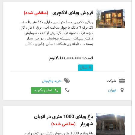
فروش ویلای لاکچری
(منقضی شده)
ویلای لاکچری ١٠٠٠ متر زمین دارای ٤٢٠ متر بنا سند
تک برگ ٦ دانگ با جواز ساخت آب ، برق ٣ فاز ، گاز
، چاه آب ، تصویه آب , گرمایش از کف ، سرمایش
داکت اسپیلت ، سیستم هوشمند ، دوربین مدار
بسته ،... طبقه زیر همکف : سالن جکوزی ، کافی
شاپ ، سالن بیلیارد ، سالن اجتماعات مجهز به
سیستم صوتی و نور پردازی ،... همکف: آشپزخانه
قیمت: ٢،١٠٠،٠٠٠،٠٠٠توم
فول فرنیش ، TV ROOM , شومینه ، سالن مهمان با
شیشه های قدی ٤ متری مشرف به استخر ،... طبقه
۸
سال
اول : دارای ٣ خواب ، خواب مستر با تراس مجزا ،
سرویس حمام و دستشویی مهمان ، تراس مسقف بر
شرکت
خرید و فروش
روی استخر ،... روف گاردن : گل کاری و درخت
کاری شده با باغچه های عریض ، کف روف گاردن
تهران
تماس بگیرید
کلا چمن مصنو ...
باغ ویلای 1000 متری در اتوبان
شهریار
(منقضی شده)
باغ ویلای 1000 متری خوش نقشه در اتوبان امام