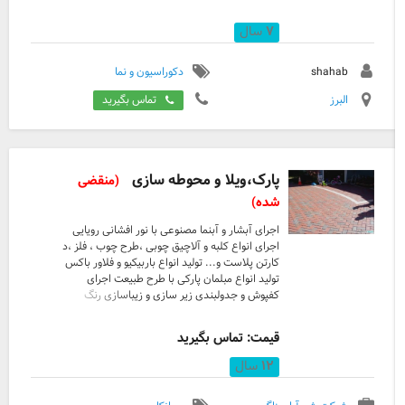
۷
سال
shahab
دکوراسیون و نما
البرز
تماس بگیرید
پارک،ویلا و محوطه سازی
(منقضی
شده)
اجرای آبشار و آبنما مصنوعی با نور افشانی رویایی
اجرای انواع کلبه و آلاچیق چوبی ،طرح چوب ، فلز ،د
کارتن پلاست و... تولید انواع باربیکیو و فلاور باکس
تولید انواع مبلمان پارکی با طرح طبیعت اجرای
کفپوش و جدولبندی زیر سازی و زیباسازی رنگ
امیزی انواع کارهای ساختمانی و....
قیمت: تماس بگیرید
۱۲
سال