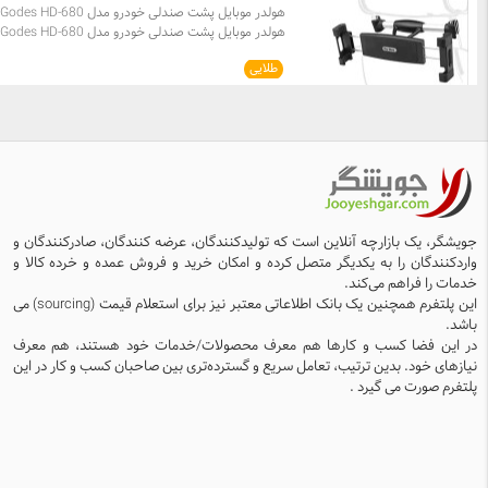
می‌شود. کیفیت نصب در کارواکس به‌گونه‌ای است که ه
هولدر موبایل پشت صندلی خودرو مدل Godes HD-680
حباب، موج یا بریدگی در فیلم نهایی دیده نمی‌شود و عمل
کاملاً تمیز، دقیق و مطابق با استانداردهای جهانی دیتیلین
نگهدارنده مناسب برای سرنشینان عقب خودرو است. این
خودرو انجام می‌گیرد. کارواکس ا
طلایی
هولدر پشت صندلی عقب با ابعاد 1545160 مناسب ب
چندلایه استفاده می‌کند که نه‌تنها از نفوذ نور شدید و اش
انواع گوشی موبایل و تبلت است و سرنشینان عقب خودر
خورشید جلوگیری می‌کند، بلکه عمر مفید تجهیزات داخل
توانند به راحت گوشی موبایل خود را درون آن قرار داده و
خودرو مانند داشبورد، فرمان و روکش صندلی‌ها را نیز اف
حین سفر به تماشای فیلم سریال و یا تماس های تصویری
می‌دهد. مزایای شیشه دودی در کارواکس: کاهش مح
بپردازند.جنس بدنه براکت نگهدارنده از پلاستیک abs +
گرما و مصرف سیستم تهویه فیلتر بیش از 
سیلیکون ساخته شده و قفل کشویی قابل تنظیم آن که به
UV حفظ حریم شخصی سرنشینان افزایش ایمنی در شک
میله های صندلی عقب قرار میگیرد از جنس آلیاژ آلومینیوم
شیشه‌ها نصب تمیز و دقیق با ضمانت کیفیت اجرا
است و در حین استفاده آسیبی به صندلی جلو وارد نمی
کند.همچنین براکت نگهدارنده این هولدر موبایل و تبلت ب
جویشگر، یک بازارچه آنلاین است که تولیدکنندگان، عرضه کنندگان، صادرکنندگان و
صورت گیره ای و کشویی طراحی شده است که قابلیت 
واردکنندگان را به یکدیگر متصل کرده و امکان خرید و فروش عمده و خرده کالا و
360 درجه دارد و میتوان به صورت عمودی و افقی از گوش
خدمات را فراهم می‌کند.
تبلت استفاده نمود.
این پلتفرم همچنین یک بانک اطلاعاتی معتبر نیز برای استعلام قیمت (sourcing) می
باشد.
در این فضا کسب و کارها هم معرف محصولات/خدمات خود هستند، هم معرف
نیازهای خود. بدین ترتیب، تعامل سریع و گسترده‌تری بین صاحبان کسب و کار در این
پلتفرم صورت می گیرد .