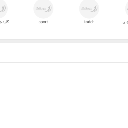
ای
kadeh
sport
گاردج