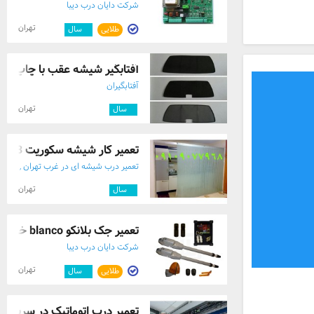
شرکت دایان درب دیبا
تهران
طلایی
۲
سال
آفتابگیر شیشه عقب با چاپ09124581067
آفتابگیران
تهران
۹
سال
تعمیر کار شیشه سکوریت 09301279023
تعمیر درب شیشه ای در غرب تهران ,
09301279023
تهران
۵
سال
تعمیر جک بلانکو blanco خدمات بلانکو تعمی ...
شرکت دایان درب دیبا
تهران
طلایی
۲
سال
تعمیر درب اتوماتیک در سریعتری