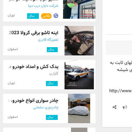
شرکت دایان درب دیبا
تهران
طلایی
۲
سال
آینه تاشو برقی کرولا 2023.
تعمیرگاه قادری
اصفهان
۱
سال
20 به20014 نصب وینچ تبدیل اینه بقلهای ثابت به
یدک کش و امداد خودرو در پرند 9126850511
 بادگیرهای شیشه
گلزاری
تهران
۴
سال
http://www.
چادر سواری انواع خودرو، ضد آ
چادردوزی سلمانی
اصفهان
۲
سال