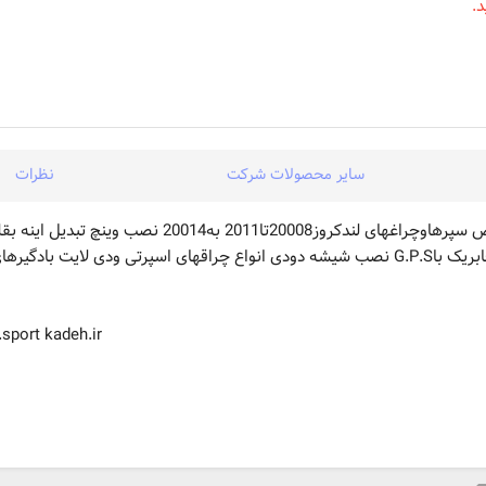
.
سایر محصولات شرکت
نظرات
انواع گاردجلووعقب رکاب خط کشیهای فابریک 20006الی 20014 تعویض سپرهاوچراغهای لندکروز20008تا11
جم شوبرقی کابین عقب وانت های دوکابین2006الی20014 DVDهای فابریک باG.P.S نصب شیشه دودی انواع چراقهای اسپرتی ودی لایت
sport kadeh.ir