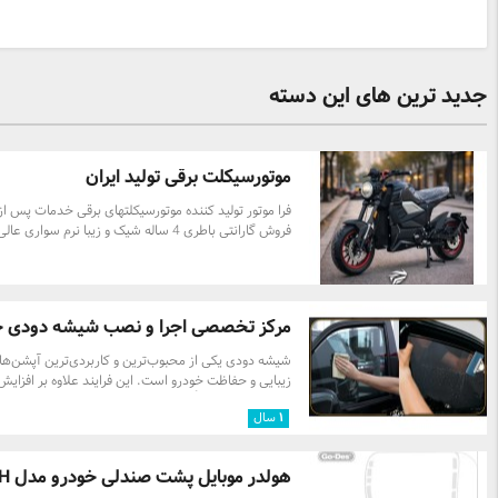
جدید ترین های این دسته
موتورسیکلت برقی تولید ایران
فرا موتور تولید کننده موتورسیکلتهای برقی خدمات پس از
فروش گارانتی باطری 4 ساله شیک و زیبا نرم سواری عالی
مرکز تخصصی اجرا و نصب شیشه دودی خود
شیشه دودی یکی از محبوب‌ترین و کاربردی‌ترین آپشن‌ها
زیبایی و حفاظت خودرو است. این فرایند علاوه بر افزایش
جذابیت ظاهری، تأثیر چشمگیری در کاهش گرمای فضای
۱
سال
داخلی، جلوگیری از نفوذ اشعه‌های مضر خورشید و حفظ 
خصوصی سرنشینان دارد. در کارواکس، نصب و اجرای ش
دودی خودرو با بهره‌گیری از فیلم‌های حرارتی درجه‌یک،
هولدر موبایل پشت صندلی خودرو مدل Godes H ...
دستگاه‌های مدرن و توسط تکنسین‌های آموزش‌دیده انجا