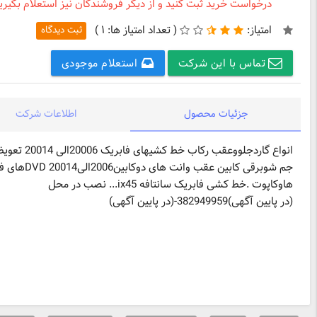
درخواست خرید ثبت کنید و از دیگر فروشندگان نیز استعلام بگیرید
امتیاز:
(
تعداد امتیاز ها:
۱ )
ثبت دیدگاه
تماس با این شرکت
استعلام موجودی
جزئیات محصول
اطلاعات شرکت
هاوکاپوت .خط کشی فابریک سانتافه ix45... نصب در محل
(در پایین آگهی)382949959-(در پایین آگهی)