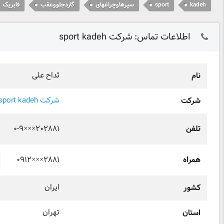
kadeh
sport
سپرهاوچراغهای
گاردجلووعقب
فابریک
اطلاعات تماس: شرکت sport kadeh
ئداح علی
نام
شرکت sport kadeh
شرکت
۰-۹×××۲۰۲۸۸۱
تلفن
۰۹۱۲×××۲۸۸۱
همراه
ایران
کشور
تهران
استان