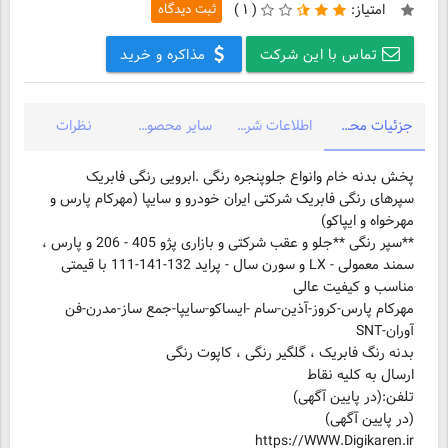
امتیاز:
(
۱ )
ثبت دیدگاه
تماس با این شرکت
مذاکره و خرید
جزئیات محصول
اطلاعات شرکت
سایر محصولات شرکت
نظرات
پخش بدنه خام وانواع جلوپنجره رنگی .ابرویی رنگی فابریک
سپرهای رنگی فابریک شرکتی ایران خودرو و سایپا (مهرکام پارس و
مهرخواه و ایپاکو)
**سپر رنگی **جلو و عقب شرکتی و بازاری پژو 405 - 206 و پارس ،
سمند معمولی - LX و سورن سال - پراید 132-141-111 با قیمتی
مهرکام پارس-کروز-آذین-سام -ایساکو-سایپا-جمع ساز-مدرن-فن
آوران-SNT
بدنه رنگ فابریک ، گلگیر رنگی ، کاپوت رنگی
ارسال به کلیه نقاط
https://WWW.Digikaren.ir