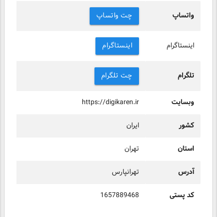
واتساپ
چت واتساپ
اینستاگرام
اینستاگرام
تلگرام
چت تلگرام
وبسایت
https://digikaren.ir
کشور
ایران
استان
تهران
آدرس
تهرانپارس
کد پستی
1657889468