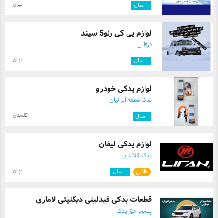
تهران
۴
سال
لوازم پی کی رنو5 سپند
فرقانی
تهران
۴
سال
لوازم یدکی خودرو
یدک قطعه ایرانیان
گلستان
۱
سال
لوازم یدکی لیفان
یدک کلانتری
تهران
طلایی
۲
سال
قطعات یدکی فیدلیتی دیگنیتی لاماری
پیشرو حق یدک