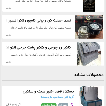
شیشه بالابر کامیون های بنز نسل جدید اتگو اکسور
اکتروس برند جهانی FT ساخته شده با بهترین متریال برد
تهران
پاناسونیک بهترین کیفیت موجود در بازار جهت استعلام
قیمت تماس بگیرید
تسمه سفت کن و پولی کامیون اتگو اکسور اکت .
تسمه سفت کن پولی بلبرینگ با سرعت بالا کامیون های
بنز نسل جدید اتگو اکسور اکتروس متریال استفاده شده با
تهران
کیفیت بهترین کیفیت موجود در بازار جهت استعلام قیمت
تماس بگیرید
گلگیر رو چرخی و گلگیر پشت چرخی اتگو اکسو ..
کامیون بنز اتگو اکسور اکتروس کیفیت مثال زدنی بسیار
مقاوم و انعطاف پذیر قابل استفاده در کامیونهای نسل
تهران
جدید بنز جهت استعلام قیمت لطفا تماس بگیرید
محصولات مشابه
دستگاه قطعه شور سبک و سنگین
گروه فنی مهندسی تکروصنعت
آذربایجان شرقی
نقره ای
ارسال رایگان