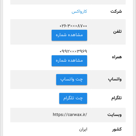
شرکت
کارواکس
۰۲۶-۳×××۸۷۰۰
تلفن
مشاهده شماره
۰۹۹۲×××۳۹۶۹
همراه
مشاهده شماره
واتساپ
چت واتساپ
تلگرام
چت تلگرام
وبسایت
https://carwax.ir/
کشور
ایران