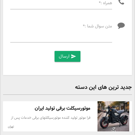
همراه :*
متن سوال شما :*
ارسال
send
جدید ترین های این دسته
موتورسیکلت برقی تولید ایران
فرا موتور تولید کننده موتورسیکلتهای برقی خدمات پس از
فروش گارانتی باطری 4 ساله شیک و زیبا نرم سواری عالی
تهران