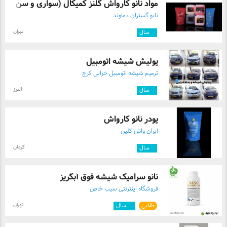
مواد نانو کارواش گلنز کمیکال (سواری و سن ...
نانو گستران دماوند
تهران
۹
سال
پولیش شیشه اتومبیل
ترمیم شیشه اتومبیل خزایی کرج
البرز
۷
سال
پودر نانو کارواش
ایران واش کلین
کرمان
۲
سال
نانو سرامیک شیشه فوق آبگریز
فروشگاه اینترنتی سیب خاص
تهران
طلایی
۱۰
سال