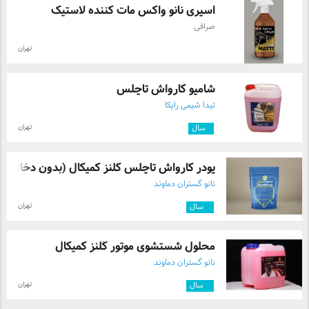
اسپری نانو واکس مات کننده لاستیک
صرافی
تهران
شامپو کارواش تاچلس
تیدا شیمی رایکا
تهران
۱
سال
پودر کارواش تاچلس گلنز کمیکال (بدون دخال ...
نانو گستران دماوند
تهران
۹
سال
محلول شستشوی موتور گلنز کمیکال
نانو گستران دماوند
تهران
۹
سال