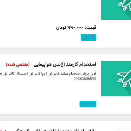
قیمت: ۹۹۰,۰۰۰ تومان
۹
سال
استخدام کارمند آژانس هواپیمایی
(منقضی شده)
ادر حدیده و عدن
09383856099
۱۰
سال
 (ریاض، دمام و جده)