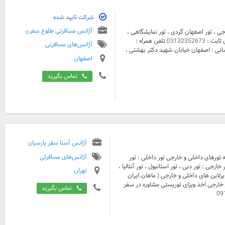
شرکت تایید شده
آژانس مسافرتی طلوع سفری ...
ی ، تور اصفهان گردی ، تور نمایشگاهی ،
مشاوره سفر ، اصفهان تور مرکز مشاوره تخصصی سفر اصفهان تور تلفن ثابت : 03132352673 تلفن همراه :
آژانس‌های مسافرتی
0913 وب سایت : isftour.ir کانال تلگرام : t.me/isftour نشانی : اصفهان خیابان شهید دکتر بهشتی ،
اصفهان
تماس بگیرید
آژانس آسنا سفر پارسیان
آژانس‌های مسافرتی
یه تورهای داخلی و خارجی تور داخلی : تور
رجی : تور دبی ، تور استانبول ، تور آنتالیا ،
تهران
ایرلاین های داخلی و خارجی ( ماهان.ایران
و خارجی اخذ ویزای توریستی مشاوره در سفر
تماس بگیرید