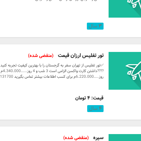
۳
سال
تور تفلیس ارزان قیمت
(منقضی شده)
✅تور تفلیس از تهران سفر به گرجستان را با بهترین کیفیت تجربه کنید.
روز....6.220.000م برای کسب اطلاعات بیشتر تماس بگیرید 05131700
قیمت: ۴ تومان
۴
سال
سیره
(منقضی شده)