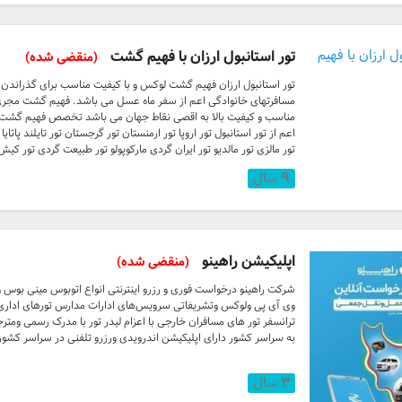
تور استانبول ارزان با فهیم گشت
(منقضی شده)
تور استانبول ارزان فهیم گشت لوکس و با کیفیت مناسب برای گذراندن دو
مسافرتهای خانوادگی اعم از سفر ماه عسل می باشد. فهیم گشت مجری ا
مناسب و کیفیت بالا به اقصی نقاط جهان می باشد تخصص فهیم گشت در ب
اعم از تور استانبول تور اروپا تور ارمنستان تور گرجستان تور تایلند پاتایا
تور مالزی تور مالدیو تور ایران گردی مارکوپولو تور طبیعت گردی تور ک
خدماتی چون رزرو بلیط خرید بلیط هواپیما رزرو هتل صد ...
۹
سال
اپلیکیشن راهینو
(منقضی شده)
شرکت راهینو درخواست فوری و رزرو اینترنتی انواع اتوبوس مینی بوس
وی آی پی ولوکس وتشریفاتی سرویس‌های ادارات مدارس تورهای ادار
ترانسفر تور های مسافران خارجی با اعزام لیدر تور با مدرک رسمی ومترجم
به سراسر کشور دارای اپلیکیشن اندرویدی ورزرو تلفنی در سراسر کشور
۳
سال