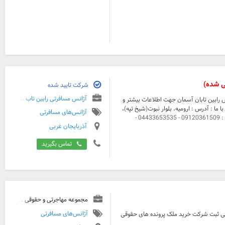
 شده)
شرکت تایید شده
آژانس مسافرتی رابین تاب ...
س رابین تابان آسمان جهت اطلاعات بیشتر و
 ما : آدرس : ارومیه، بلوار نبوت(شیخ تپه)،
آژانس‌های مسافرتی
نبش کوچه 15، ساختمان کاج ایمیل : rabintaban@gmail.com تلفن : 09120361509 - 04433653535 -
آذربایجان غربی
تماس بگیرید
مجموعه مهاجرتی و حقوقی ...
آژانس‌های مسافرتی
لی ثبت شرکت خرید ملک پرونده های حقوقی