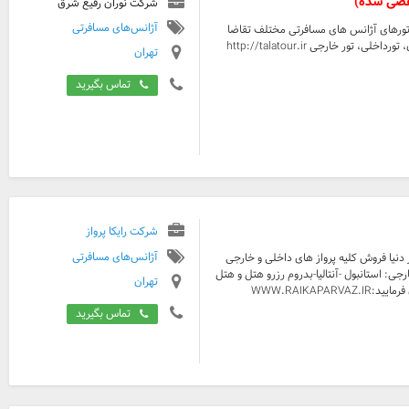
قضی شده)
شرکت نوران رفیع شرق
آژانس‌های مسافرتی
 تورهای آژانس های مسافرتی مختلف تقاضا
ر خارجی http://talatour.ir
تهران
تماس بگیرید
شرکت رایکا پرواز
آژانس‌های مسافرتی
دنیا فروش کلیه پرواز های داخلی و خارجی
ی: استانبول -آنتالیا-بدروم رزرو هتل و هتل
تهران
آپارتمان کیش و مشهد برای اطلاع از تورها و قیمت ها از سایت ما دیدن فرمایید:WWW.RAIKAPARVAZ.IR
تماس بگیرید