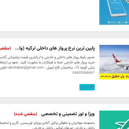
پایین ترین نرخ پرواز های داخلی ترکیه (وا...
(منقضی
صدور بلیط پرواز های داخلی و خارجی با ارزانترین قیمت پشتیبانی آژان
خرید پرواز های خارجی حتما با همکاران ما مشورت کنید. نحوه ی ارتباط با
04433366667
۳
سال
ویزا و تور تضمینی و تخصصی
(منقضی شده)
مجموعه مهاجرتی و حقوقی وکیل آنلاین ویزای توریستی، کاری و تحصی
داخلی و خارجی تورهای لوکس داخلی و خارجی