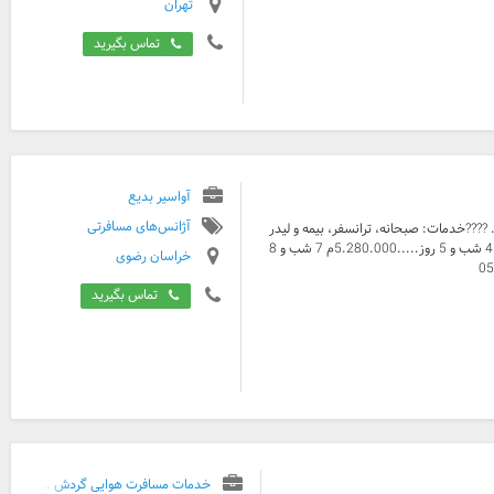
تهران
تماس بگیرید
آواسیر بدیع
آژانس‌های مسافرتی
 ????خدمات: صبحانه، ترانسفر، بیمه و لیدر
????داشتن کارت واکسن الزامی است 3 شب و 4 روز.....4.340.000م 4 شب و 5 روز.....5.280.000م 7 شب و 8
خراسان رضوی
تماس بگیرید
خدمات مسافرت هوایی گردش ...