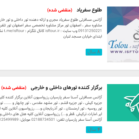
طلوع سفریاد
(منقضی شده)
آژانس مسافرتی طلوع سفریاد مجری و ارائه دهنده تور داخلی و تور خارج
1250221
ابتدای خیابان مسجد لنبان
۸
سال
برگزار کننده تورهای داخلی و خارجی
(منقضی شده)
آژانس مسافرتی آســـنا ســفر پارسیان رزرواسیون آنلاین برگزار کننده کل
جزیره کیش ، تور جزیره قشم ، تور مشهد مقدس ، تور چابهار و ...... تور خا
تور روسیه ، تور ارمنستان ، تور آذربایجان و.... رزرواسیون آنلاین کلیه 
ایر.امارات.ترکیش .قطر و...) رزرواسیون آنلاین کلیه هتل های داخلی 
آژانس آسنا سفر پارسیان تلفن: 02188734501 موبایل: 09125499989
۴
سال