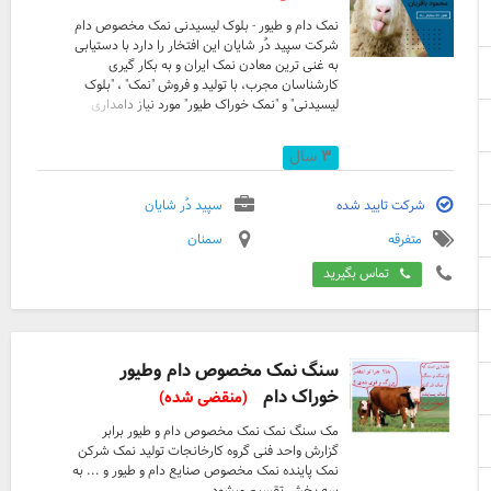
نمک دام و طیور - بلوک لیسیدنی نمک مخصوص دام
شرکت سپید دُر شایان این افتخار را دارد با دستیابی
به غنی ترین معادن نمک ایران و به بکار گیری
کارشناسان مجرب، با تولید و فروش "نمک" ، "بلوک
لیسیدنی" و "نمک خوراک طیور" مورد نیاز دامداری
ها، مرغداری ها، خوراک دام و طیور و آبزیان با
بالاترین خلوص و کیفیت نیاز کارخانجات مختلف را
۳
سال
در این زمینه در سراسر کشور برآورده سازد. نمک از
جمله مواد موردنیاز بدن انواع موجودات زنده
دامداران پرندگان و آبزیان است. لازم به ذکر است
شرکت تایید شده
سپید دُر شایان
که کاهش مصرف نمک می تواند منجر به ناباروری و
متفرقه
سمنان
اسهال در دام و طیور گردد. نمک دام و طیور مورد
نیاز، بسته به نوع مصرف در صنعت دام و طیور: ن
تماس بگیرید
...
سنگ نمک مخصوص دام وطیور
خوراک دام
(منقضی شده)
مک سنگ نمک نمک مخصوص دام و طیور برابر
گزارش واحد فنی گروه کارخانجات تولید نمک شرکن
نمک پاینده نمک مخصوص صنایع دام و طیور و ... به
سه بخش تقسیم میشود