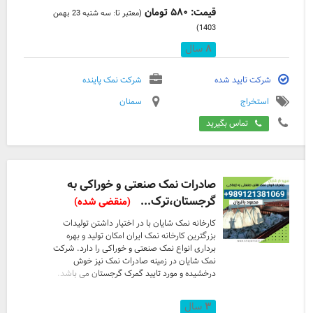
قیمت: ۵۸۰ تومان
(معتبر تا: سه شنبه 23 بهمن
1403)
۸
سال
شرکت تایید شده
شرکت نمک پاینده
استخراج
سمنان
تماس بگیرید
صادرات نمک صنعتی و خوراکی به
گرجستان،ترک...
(منقضی شده)
کارخانه نمک شایان با در اختیار داشتن تولیدات
بزرگترین کارخانه نمک ایران امکان تولید و بهره
برداری انواع نمک صنعتی و خوراکی را دارد. شرکت
نمک شایان در زمینه صادرات نمک نیز خوش
درخشیده و مورد تایید گمرک گرجستان می باشد.
محصولات خوراکی ما عبارتند از : نمک خوراکی ،
نمک خوراکی تصفیه شده، نمک ید دار محصولات
۳
سال
صنعتی ما عبارتند از : انواع دانه بندی های 90،