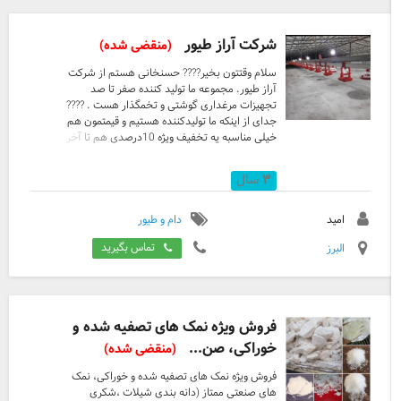
شرکت آراز طیور
(منقضی شده)
سلام وقتتون بخیر???? حسنخانی هستم از شرکت
آراز طیور. مجموعه ما تولید کننده صفر تا صد
تجهیزات مرغداری گوشتی و تخمگذار هست . ????
جدای از اینکه ما تولیدکننده هستیم و قیمتمون هم
خیلی مناسبه یه تخفیف ویژه 10درصدی هم تا آخر
بهمن ماه رو محصولاتمون گذاشتیم که اگر مایلید
درخدمتتون باشیم. ▪️ محصولات ما شامل: ۱_قفس
۳
سال
مرغ تخمگذار، کبک و بلدرچین ۲_انواع آبخوری و
دانخوری در مدل های مختلف ۳_پنجره اینلت، پد
سلولزی،کارواش صنعتی ۴_آسیاب میکسر ،هواکش
امید
دام و طیور
درسایزهای مختلف ۵-موتور ژنراتور از 5 تا 3000 کاوا
البرز
تماس بگیرید
و... به عنوان قدیمی ترین شرکت با ۲۰سال سابقه
فعالیت میکنیم ومحصولاتمون رو با نصب تحویل
میدیم ه ...
فروش ویژه نمک های تصفیه شده و
خوراکی، صن...
(منقضی شده)
فروش ویژه نمک های تصفیه شده و خوراکی، نمک
های صنعتی ممتاز (دانه بندی شیلات ،شکری