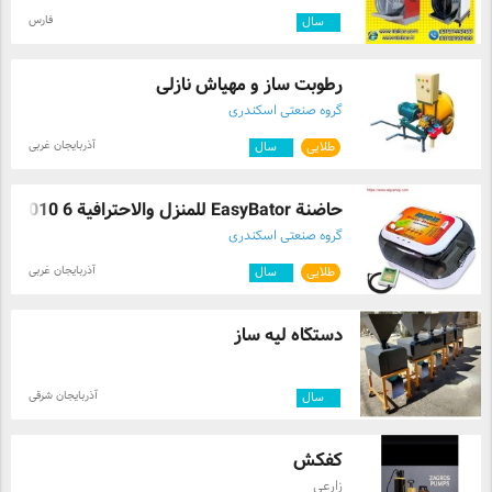
فارس
۲
سال
رطوبت ساز و مهپاش نازلی
گروه صنعتی اسکندری
آذربایجان غربی
طلایی
۷
سال
حاضنة EasyBator للمنزل والاحترافیة 6 010 ...
گروه صنعتی اسکندری
آذربایجان غربی
طلایی
۷
سال
دستگاه لپه ساز
آذربایجان شرقی
۴
سال
کفکش
زارعی