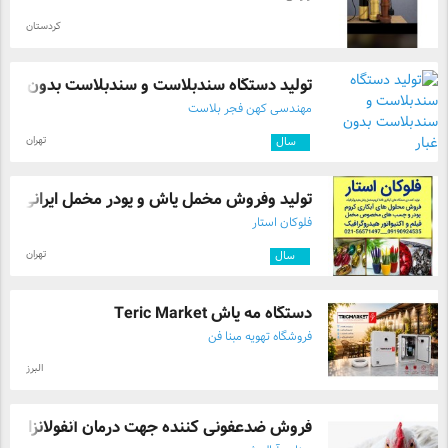
کردستان
تولید دستگاه سندبلاست و سندبلاست بدون غب .
مهندسی کهن فجر بلاست
تهران
۶
سال
تولید وفروش مخمل پاش و پودر مخمل ایرانی ...
فلوکان استار
تهران
۷
سال
دستگاه مه پاش Teric Market
فروشگاه تهویه مبنا فن
البرز
فروش ضدعفونی کننده جهت درمان آنفولانزا ط ...