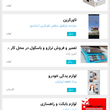
تهران
تاورکرین
سازنده جرثقیل سقفی تاورکرین آسانسور
تهران
۱
سال
تعمیر و فروش ترازو و باسکول در محل کار م ...
امین زاده
تهران
۳
سال
لوازم یدکی خودرو
یدک قطعه ایرانیان
گلستان
۱
سال
لوازم بابکت و راهسازی
توران بابکت