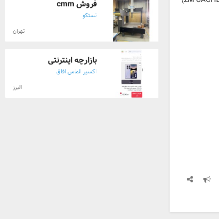
(2M CACHE,
فروش cmm
تستکو
تهران
بازارچه اینترنتی
اکسیر الماس افاق
البرز