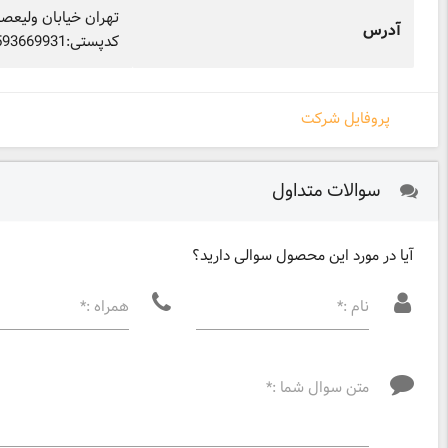
آدرس
کدپستی:1593669931
پروفایل شرکت
سوالات متداول
آیا در مورد این محصول سوالی دارید؟
نام :*
همراه :*
متن سوال شما :*