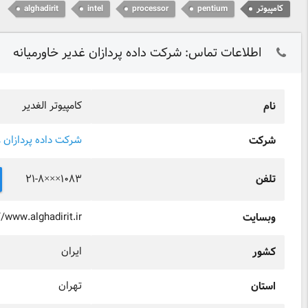
کامپیوتر
pentium
processor
intel
alghadirit
اطلاعات تماس: شرکت داده پردازان غدیر خاورمیانه
کامپیوتر الغدیر
نام
شرکت داده پردازان غ
شرکت
۲۱-۸×××۱۰۸۳
تلفن
//www.alghadirit.ir
وبسایت
ایران
کشور
تهران
استان