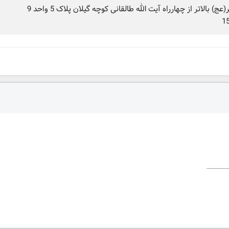
تهران خیابان ولیعصر(عج) بالاتر از چهارراه آیت الله طالقانی کوچه گیلان پلاک 5 واحد 9