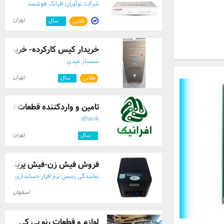
شرکت نوآوران افراتک هوشمند
تهران
طلایی
۲
سال
خریدار کیس کارکرده- خریدار ما
سمسار عیدی
تهران
طلایی
۱
سال
تامین و واردکننده قطعات الکترونی
afranik
تهران
۸
سال
فروش فیش زن-فیش پرینتر حرار
نمایندگی رسمی نرم افزار حسابداری
پارسیان
اصفهان
لوازم و قطعات رنو پی کی