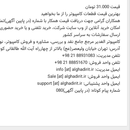
قیمت 31.000 تومان
بهترین قیمت قطعات کامپیوتر را از ما بخواهید
همکاران گرامی جهت دریافت قیمت همکار با شماره (در پایین آگهی)تما
امکان خرید آنلاین از وب سایت شرکت، خرید تلفنی و یا خرید حضوری
ارسال سفارشات به سراسر کشور
کامپیوتر الغدیر مرجع جامع نقد و بررسی، مشاوره و فروش کامپیوتر، ن
آدرس: تهران خیابان ولیعصر(عج) بالاتر از چهارراه آیت الله طالقانی کوچه گیلان پلاک 5 واحد 
تلفن مدیریت: 88931083 21 98+
تلفن واحد فروش: 88851670 21 98+
ایمیل مدیریت: info [at] alghadirit.ir
ایمیل واحد فروش: Sale [at] alghadirit.ir
ایمیل واحد پشتیبانی: support [at] alghadirit.ir
شماره پیام کوتاه: (در پایین آگهی)080