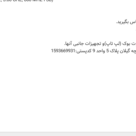
 3.00 GHZ, 800 MHZ FSB)
س بگیرید.
وت بوک (لپ تاپ)و تجهیزات جانبی آنها.
9 کدپستی:1593669931