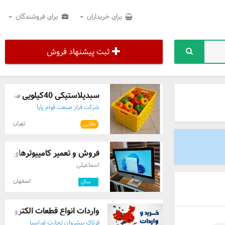
برای خریداران
برای فروشندگان
ثبت پیشنهاد فروش
سبدپلاستیکی 40کیلویی سبد فلفل سورتینگ فل ...
شرکت فراز صنعت قوام پایا
تهران
طلایی
فروش و تعمیر کامپیوترهای بدو
اسماعیلی
اصفهان
۲
سال
واردات انواع قطعات الکترونیکی
فرتاک پیشروان تجارت اوراسیا