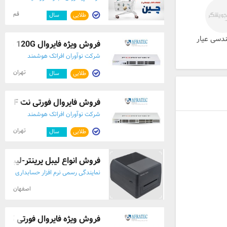
قم
طلایی
۸
سال
ندسی عیار
فروش ویژه فایروال FG 120G
شرکت نوآوران افراتک هوشمند
تهران
طلایی
۲
سال
فروش فایروال فورتی نت FG 600F
شرکت نوآوران افراتک هوشمند
تهران
طلایی
۲
سال
فروش انواع لیبل پرینتر-لیبل پر
نمایندگی رسمی نرم افزار حسابداری
پارسیان
اصفهان
فروش ویژه فایروال فورتی گیت FG 60F