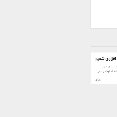
افزاری شمیم
 سیستم های
ی خانگی و اداری و... با بیش از 3 دهه فعالیت رسمی
د سرمایۀ ‌انسانی
تهران
 ارکان یک مرکز
اند در روند
 داشته باشد.
د خدمات مناسب
بخشد. تخصص،
شاوره رایگان
 نیازی به مراجعه
ا در یک مرحله