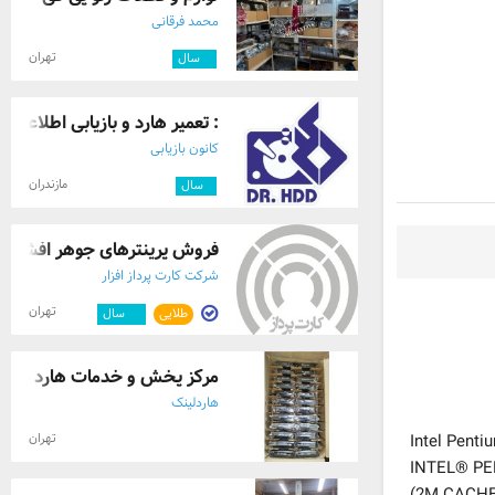
محمد فرقانی
تهران
۳
سال
: تعمیر هارد و بازیابی اطلاعات ب
کانون بازیابی
مازندران
۱
سال
فروش پرینترهای جوهر افشان و 
شرکت کارت پرداز افزار
تهران
طلایی
۱۲
سال
مرکز پخش و خدمات هارد دیسک ا
هاردلینک
Intel Pent
تهران
INTEL® P