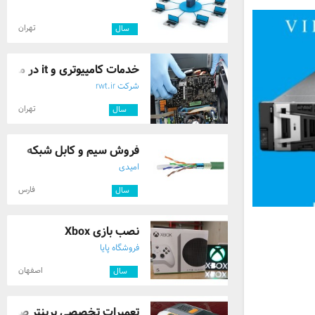
تهران
۱
سال
خدمات کامپیوتری و it در محل
شرکت rwt.ir
تهران
۱۱
سال
فروش سیم و کابل شبکه
امیدی
فارس
۱
سال
نصب بازی Xbox
فروشگاه پایا
اصفهان
۳
سال
تعمیرات تخصصی پرینتر صدور 