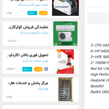
شرکت نوین گستر پاسارگاد
تهران
طلایی
۵
سال
نمایندگی فروش کولرگازی
شرکت آرتاتهویه پاسارگاد
خراسان رضوی
2×CPU 643
6×HP 64Gb
تحویل فوری بالابر آکاردئونی
3×HPE 900
نوبین صنعت صدرآسیا
2×1000W P
Rail Kit/ C
اصفهان
طلایی
۲
سال
High Perfo
Heatsink H
مرکز پخش و خدمات هارد دیسک ا
BezelKit
هاردلینک
RailKit ORG
تهران