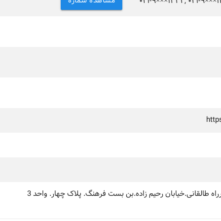
مشاهده شماره
۰۲۱-۹×××۱۳۳۲, ۰۲۱-۹×××۱
http
راه طالقانی.خیابان رحیم زاده.بن بست فرهنگ. پلاک چهار. واحد 3