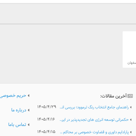
است.
فهان
های
‌های
پیچیده
اخلی: با دارا
 داده‌ها و
حریم خصوصی
آخرین مقالات:
 می‌تواند به
۱۴۰۵/۴/۲۹
راهنمای جامع انتخاب رنگ ترموود؛ بررسی انواع رنگ، کیفیت و نکات مهم پیش از خرید
اده
درباره ما
۱۴۰۵/۴/۱۶
حکمرانی توسعه انرژی های تجدیدپذیر در ایران؛ تحلیل مدیریتی موانع نهادی، ریسک های سرمایه گذاری و الزامات گذار پایدار انرژی
تماس باما
۱۴۰۵/۴/۱۵
پارادایم داوری و قضاوت خصوصی بر محاکم عمومی