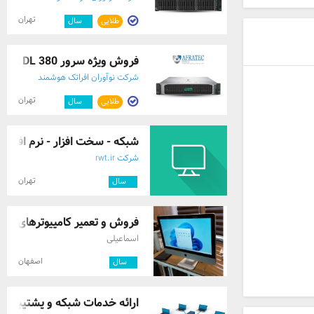
تهران
طلایی
۲
سال
فروش ویژه سرور HPE DL 380 نسل دهم
شرکت نوآوران افراتک هوشمند
تهران
طلایی
۲
سال
شبکه - سخت افزار - نرم افزار
شرکت rwt.ir
تهران
۱۱
سال
فروش و تعمیر کامپیوترهای بدو
اسماعیلی
اصفهان
۲
سال
ارائه خدمات شبکه و پشتیبانی کا