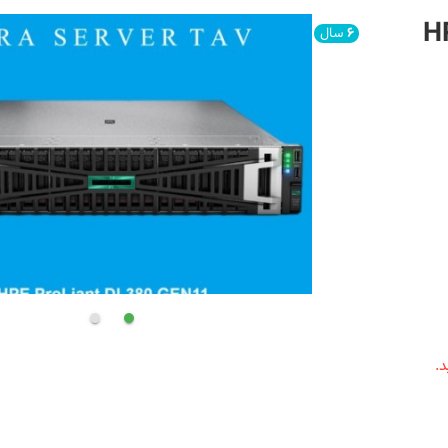
HP S
۶
سال
.