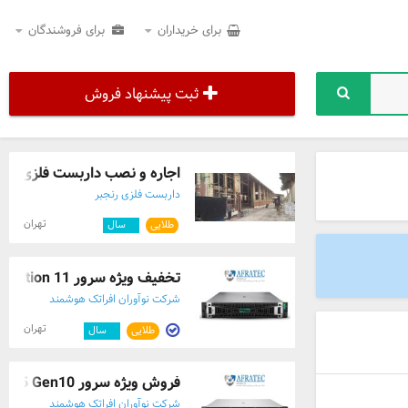
برای خریداران
برای فروشندگان
ثبت پیشنهاد فروش
اجاره و نصب داربست فلزی با ق
داربست فلزی رنجبر
تهران
طلایی
۴
سال
تخفیف ویژه سرور HPE DL 380 Generation 11
شرکت نوآوران افراتک هوشمند
تهران
طلایی
۲
سال
فروش ویژه سرور HPE ProLiant DL385 Gen10
شرکت نوآوران افراتک هوشمند