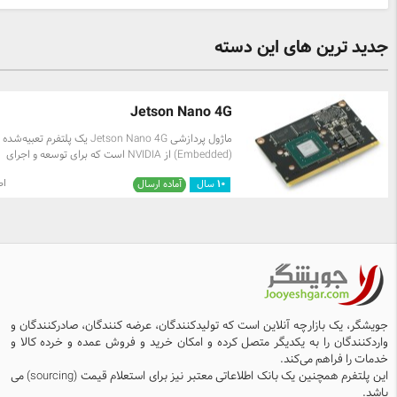
جدید ترین های این دسته
Jetson Nano 4G
ماژول پردازشی Jetson Nano 4G یک پلتفرم تعبیه‌شده
(Embedded) از NVIDIA است که برای توسعه و اجرای
پروژه‌های هوش مصنوعی و یادگیری عمیق طراحی شده 
اص
۱۰
سال
آماده ارسال
این ماژول به ویژه برای کاربردهای مانند بینایی کامپیوتری،
رباتیک، و پردازش تصویر مناسب است. امکانات و کاربرد
کور برد jetson-nano شامل: 1.عملکرد بالا: با پردازنده
گرافیکی NVIDIA، این ماژول قادر است تا الگوریتم‌های 
یادگیری ماشین را به سرعت اجرا کند. 2.حافظه د
بودن 16 گیگابایت حافظه eMMC، امکان ذخیره‌سازی
برنامه‌ها فراهم می‌شود. در کل، Jetson Nano
عنوان یک ابزار قدرتمند برای توسعه‌دهندگان، محققان و
علاقه‌مندان به هوش مصنوعی و یادگیری عمیق مورد استف
جویشگر، یک بازارچه آنلاین است که تولیدکنندگان، عرضه کنندگان، صادرکنندگان و
قرار گیرد.
واردکنندگان را به یکدیگر متصل کرده و امکان خرید و فروش عمده و خرده کالا و
خدمات را فراهم می‌کند.
این پلتفرم همچنین یک بانک اطلاعاتی معتبر نیز برای استعلام قیمت (sourcing) می
باشد.