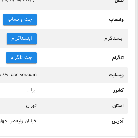
۳۳۰, ۰۹۱۹-۴×××۴۶۱
تلفن
چت واتساپ
واتساپ
اینستاگرام
اینستاگرام
چت تلگرام
تلگرام
s://viraserver.com
وبسایت
ایران
کشور
تهران
استان
خیابان ولیعصر. چهار
آدرس