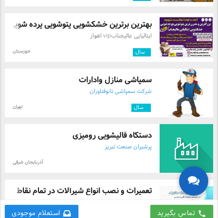
بهترین برترین خشکشویی پتوشویی پرده شویی ...
ایتالیایی عالیجنابvip اهواز
خوزستان
۱
سال
سمپاشی منازل وادارات
شرکت سمپاشی نانوفناوران
تهران
۸
سال
دستگاه قالیشویی رومیزی
پرشیران صنعت تبریز
آذربایجان شرقی
تعمیرات و نصب انواع شیرآلات در تمام نقاط
شرکت تاسیسات ساختمان بذرافکن در شیراز
تماس بگیرید
استعلام موجودی
call
فارس