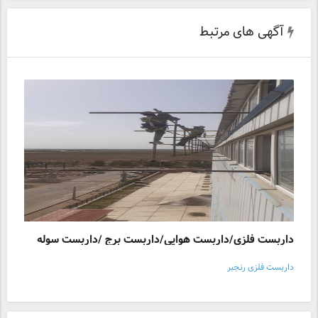
آگهی های مرتبط
داربست فلزی/داربست هوایی/داربست برج /داربست سوله
داربست فلزی رنجبر