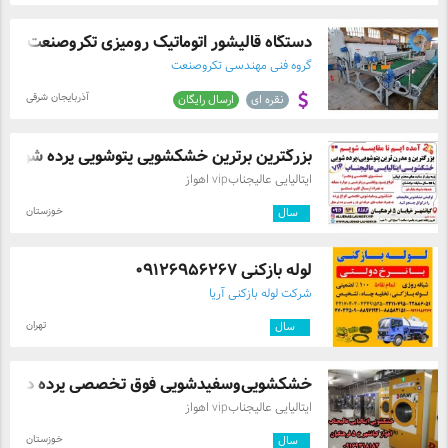
دستگاه قالیشور اتوماتیک رومیزی تکروصنعت ...
گروه فنی مهندسی تکروصنعت
آذربایجان شرقی
نقره ای
ارسال رایگان
بزرگترین برترین خشکشویی پتوشویی پرده شوی ..
ایتالیایی عالیجنابvip اهواز
خوزستان
۱
سال
لوله بازکنی ۰۹۱۲۶۹۵۶۲۶۷
شرکت لوله بازکنی آریا
تهران
۳
سال
خشکشویی‌وسفیدشویی فوق تخصصی پرده در خش
ایتالیایی عالیجنابvip اهواز
خوزستان
۱
سال