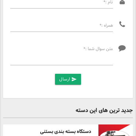
نام :*
همراه :*
متن سوال شما :*
ارسال
send
جدید ترین های این دسته
دستگاه بسته بندی بستنی