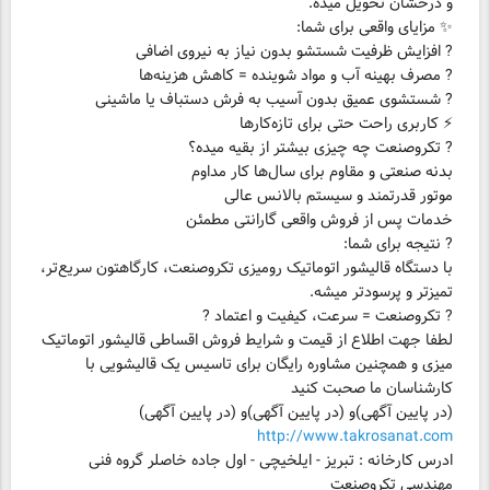
و درخشان تحویل میده.
✨ مزایای واقعی برای شما:
? افزایش ظرفیت شستشو بدون نیاز به نیروی اضافی
? مصرف بهینه آب و مواد شوینده = کاهش هزینه‌ها
? شستشوی عمیق بدون آسیب به فرش دستباف یا ماشینی
⚡ کاربری راحت حتی برای تازه‌کارها
? تکروصنعت چه چیزی بیشتر از بقیه میده؟
بدنه صنعتی و مقاوم برای سال‌ها کار مداوم
موتور قدرتمند و سیستم بالانس عالی
خدمات پس از فروش واقعی گارانتی مطمئن
با دستگاه قالیشور اتوماتیک رومیزی تکروصنعت، کارگاهتون سریع‌تر،
تمیزتر و پرسودتر میشه.
? تکروصنعت = سرعت، کیفیت و اعتماد ?
لطفا جهت اطلاع از قیمت و شرایط فروش اقساطی قالیشور اتوماتیک
میزی و همچنین مشاوره رایگان برای تاسیس یک قالیشویی با
کارشناسان ما صحبت کنید
(در پایین آگهی)و (در پایین آگهی)و (در پایین آگهی)
http://www.takrosanat.com
ادرس کارخانه : تبریز - ایلخیچی - اول جاده خاصلر گروه فنی
مهندسی تکروصنعت