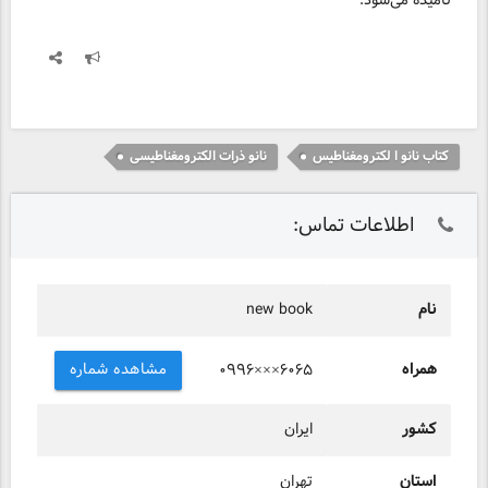
نامیده می‌شود.
کتاب نانو ا لکترومغناطیس
نانو ذرات الکترومغناطیسی
اطلاعات تماس:
نام
new book
همراه
مشاهده شماره
۰۹۹۶×××۶۰۶۵
کشور
ایران
استان
تهران