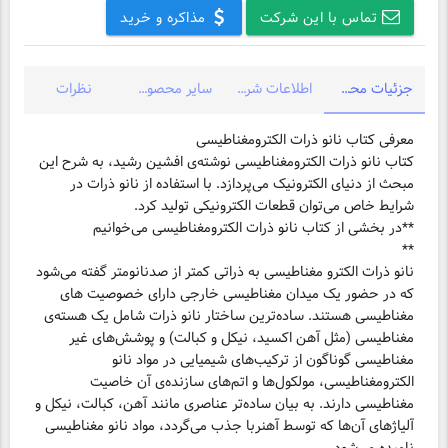
تماس با این شرکت
مذاکره و خرید
جزئیات محصول
اطلاعات شرکت
سایر محصولات شرکت
نظرات
کتاب نانو ذرات الکترومغناطیسی نوشته‌ی افشین رشید، به شرح این
مبحث از دنیای الکترونیک می‌پردازد. با استفاده از نانو ذرات در
شرایط خاص می‌توان قطعات الکترونیکی تولید کرد.
نانو ذرات الکترو مغناطیسى به ذراتى کمتر از صدنانومتر گفته می‌شود
که در حضور یک میدان مغناطیسى خارجى داراى خصوصیت هاى
مغناطیسى هستند. ساده‌ترین ساختار نانو ذرات شامل یک هسته‌ى
مغناطیسى (مثل آهن اکسید، نیکل و کبالت) و پوشش‌هاى غیر
مغناطیسى گوناگون از ترکیب‌هاى شیمیایى در مواد نانو
الکترومغناطیسى، مولکول‌ها و اتم‌هاى سازنده‌ى آن خاصیت
مغناطیسى دارند. به بیان ساده‌تر عناصرى مانند آهن، کبالت، نیکل و
آلیاژهاى آن‌ها که توسط آهنربا جذب می‌گردد، مواد نانو مغناطیسى