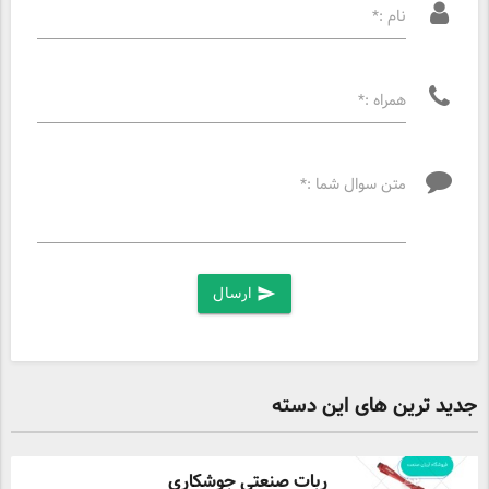
نام :*
همراه :*
متن سوال شما :*
ارسال
send
جدید ترین های این دسته
ربات صنعتی جوشکاری