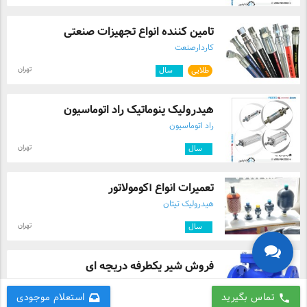
تامین کننده انواع تجهیزات صنعتی
کاردارصنعت
تهران
طلایی
۳
سال
هیدرولیک پنوماتیک راد اتوماسیون
راد اتوماسیون
تهران
۳
سال
تعمیرات انواع آکومولاتور
هیدرولیک تیتان
تهران
۲
سال
فروش شیر یکطرفه دریچه ای
شرکت مهاب پلیمر راستین غرب
تماس بگیرید
استعلام موجودی
call
البرز
۸
سال