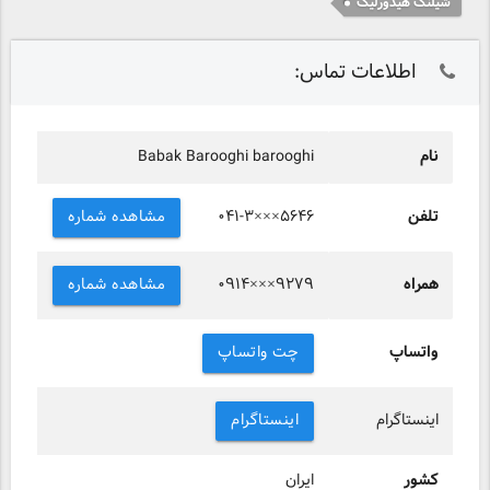
شیلنگ هیدورلیک
اطلاعات تماس:
نام
Babak Barooghi barooghi
تلفن
مشاهده شماره
۰۴۱-۳×××۵۶۴۶
همراه
مشاهده شماره
۰۹۱۴×××۹۲۷۹
واتساپ
چت واتساپ
اینستاگرام
اینستاگرام
کشور
ایران