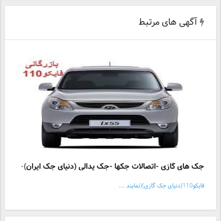
آگهی های مرتبط
جک های گازی -اتصالات جکها -جک پدالی (دنیای جک ایران)-
فایکو110(دنیای جک گازی)(نمایند ...