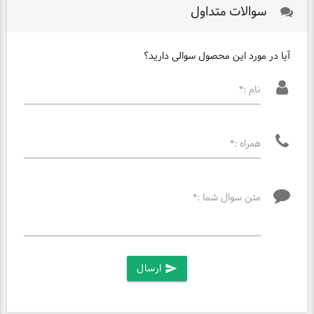
سوالات متداول
آیا در مورد این محصول سوالی دارید؟
نام :*
همراه :*
متن سوال شما :*
ارسال
send