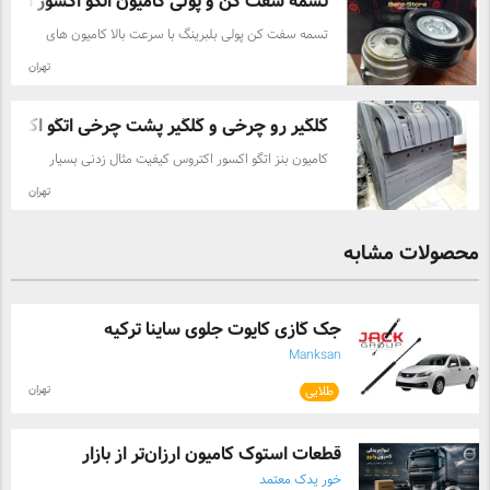
تسمه سفت کن و پولی کامیون اتگو اکسور اکت .
تسمه سفت کن پولی بلبرینگ با سرعت بالا کامیون های
بنز نسل جدید اتگو اکسور اکتروس متریال استفاده شده با
تهران
کیفیت بهترین کیفیت موجود در بازار جهت استعلام قیمت
تماس بگیرید
گلگیر رو چرخی و گلگیر پشت چرخی اتگو اکسو ..
کامیون بنز اتگو اکسور اکتروس کیفیت مثال زدنی بسیار
مقاوم و انعطاف پذیر قابل استفاده در کامیونهای نسل
تهران
جدید بنز جهت استعلام قیمت لطفا تماس بگیرید
محصولات مشابه
جک گازی کاپوت جلوی ساینا ترکیه
Manksan
تهران
طلایی
قطعات استوک کامیون ارزان‌تر از بازار
خور یدک معتمد