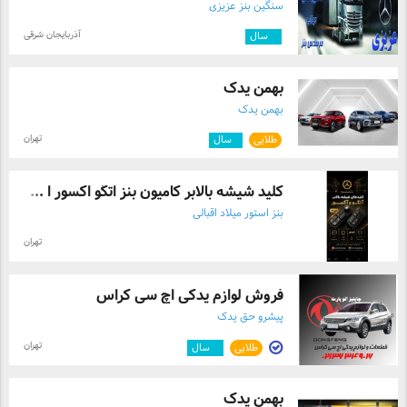
سنگین بنز عزیزی
آذربایجان شرقی
۹
سال
بهمن یدک
بهمن یدک
تهران
طلایی
۱
سال
کلید شیشه بالابر کامیون بنز اتگو اکسور ا ...
بنز استور میلاد اقبالی
تهران
فروش لوازم یدکی اچ سی کراس
پیشرو حق یدک
تهران
طلایی
۵
سال
بهمن یدک