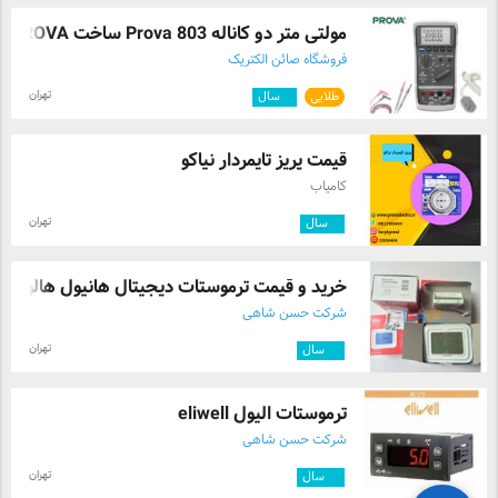
مولتی متر دو کاناله Prova 803 ساخت PROVA ...
فروشگاه صائن الکتریک
تهران
طلایی
۴
سال
قیمت پریز تایمردار نیاکو
کامیاب
تهران
۲
سال
خرید و قیمت ترموستات دیجیتال هانیول هالو ...
شرکت حسن شاهی
تهران
۱۰
سال
ترموستات الیول eliwell
شرکت حسن شاهی
تهران
۱۰
سال