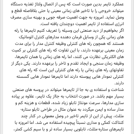
عملکرد تایمر بدین صورت است که پس از اتصال ولتاژ تغذیه دستگاه
می­تواند خروجی را با تاخیر های زمانی معینی یا حتی بلافاصله قطع و
وصل نماید. امروزه به جهت اهمیت صرفه جویی و بهینه سازی مصرف
انرژی استفاده از تایمر اهمیت دوچندان یافته است.
اگر بخواهیم از دید صنعتی این وسیله را تعریف کنیم تایمرها یا رله
های زمانی یکی از وسایل فرمان دهنده مدارهای کنترل اتوماتیک
هستند که همچون رله های کنترلی وظیفه کنترل مدار را برای مدت
زمان معینی برعهده دارند، با این تفاوت که رله های کنترلی بر کمیت
های الکتریکی نظارت می کنند، اما رله های زمانی یا همان تایمرها،
وظیفه زمان سنجی و ایجاد تقدم و تاخر را برعهده دارند. یکی دیگر از
تفاوت­های رله های زمانی یا رله­ های کنترلی این است که رله های
کنترلی نمودار هایی پیوسته دارند اما تایمرها نمودار هایی گسسته
دارند.
شناخت و استفاده­ ی به جا از تایمرها می­تواند در پروسه های صنعتی
بسیار مهم باشد. در صورت انتخاب به جااز یک تایمر، علاوه بر پیاده
سازی مدارها، سرعت مونتاژ تابلو زیاد شده، قطعات و هزینه کم و
مدار ساده و ایمن می­گردد به عنوان مثال در طراحی تابلو ستاره-
مثلث، پیش از این از تایمر تاخیر در وصل معمولی در کنار چند
کنتاکت کمکی و مداری نسبتاً پیچیده استفاده می ­شد. اما امروزه با
تایمرهای ستاره-مثلث، تابلویی بسیار ساده تر و با سیم کشی کمتر،