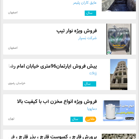
عایق کاران پلیمر
اصفهان
۱
سال
فروش ویژه نوار تیپ
شرکت بَسپار
اصفهان
پیش فروش آپارتمان96متری خیابان امام رضا ...
o;lkjj
خراسان رضوی
۱۰
سال
فروش ویژه انواع مخزن آب با کیفیت بالا
دماپویا
تهران
طلایی
۷
سال
پرورش قارچ ، کمپوست قارچ ، بذر قارچ ، فر ...