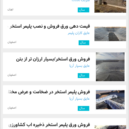
شرکت tosse
می‌شوند و قابلیت صادرات به کشورهای دیگر را دارا
می‌باشند. برای ساختن فضایی که نسل‌ها از آن لذت
تهران
۹
سال
ببرند، با متخصصان ما تماس بگیرید. ما آماده‌ایم تا با ارائه
مشاوره تخصصی و کاتالوگ کامل محصولات، شما را در این
مسیر ارزشمند همراهی کنیم.
قیمت دهی ورق فروش و نصب پلیمر استخر ذخیر .
عایق کاران پلیمر
اصفهان
۱
سال
فروش ورق استخر/بسیار ارزان تر از بتن
عایق بسپار آریا
اصفهان
۳
سال
فروش پلیمر استخر در ضخامت و عرض مختلف
عایق بسپار آریا
اصفهان
۳
سال
فروش ورق پلیمر استخر ذخیره اب کشاورزی