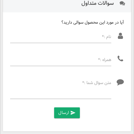
سوالات متداول
آیا در مورد این محصول سوالی دارید؟
نام :*
همراه :*
متن سوال شما :*
ارسال
send