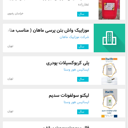
غفارزاده
خراسان رضوی
۴
سال
موزاییک واش بتن پرسی ماهان ( مناسب مناطق ...
شرکت موزاییک ماهان
تهران
۹
سال
پلی کربوکسیلات پودری
ایساتیس هور وستا
تهران
۳
سال
لیگنو سولفونات سدیم
ایساتیس هور وستا
تهران
۳
سال