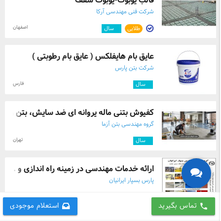
قالب یوبوت-یوبوت سقف
شرکت فنی مهندسی آرکا
اصفهان
طلایی
۳
سال
عایق بام هایفلکس ( عایق بام رطوبتی )
شرکت بتن پارس
فارس
۳
سال
کفپوش بتنی ماله پروانه ای ضد سایش، بتن ر ...
گروه مهندسی بتن آزما
تهران
۵
سال
ارائه خدمات مهندسی در زمینه راه اندازی و ...
پارس بسپار ایرانیان
مرکزی
۹
سال
تماس بگیرید
استعلام موجودی
call