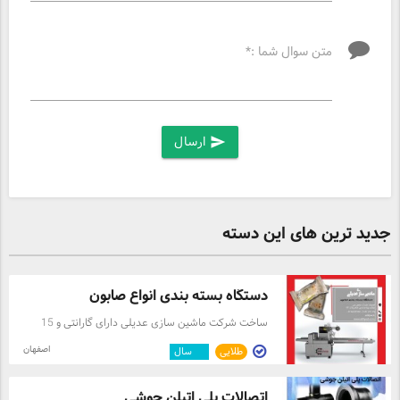
متن سوال شما :*
ارسال
send
جدید ترین های این دسته
دستگاه بسته بندی انواع صابون
ساخت شرکت ماشین سازی عدیلی دارای گارانتی و 15
سال خدمات پس از فروش مشخصات دستگاه 400 سانتی
اصفهان
طلایی
۱۲
سال
متر طول دستگاه،100سانتی متر عرض و170سانتی متر
ارتفاع دستگاه می باشد.
اتصالات پلی اتیلن جوشی