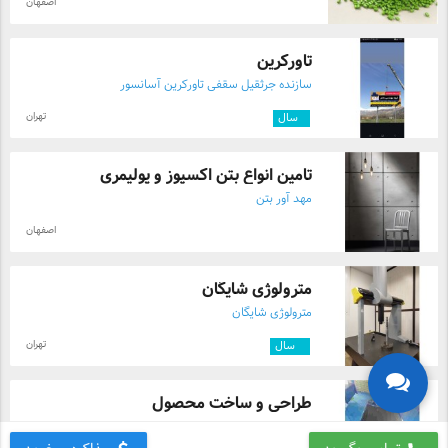
اصفهان
تاورکرین
سازنده جرثقیل سقفی تاورکرین آسانسور
تهران
۱
سال
تامین انواع بتن اکسپوز و پولیمری
مهد آور بتن
اصفهان
مترولوژی شایگان
مترولوژی شایگان
تهران
۴
سال
طراحی و ساخت محصول
امکان ماشین تیام