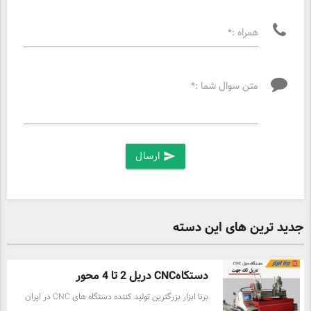
همراه :*
متن سوال شما :*
ارسال
send
جدید ترین های این دسته
دستگاهCNC دریل 2 تا 4 محور
برنا ابزار بزرگترین تولید کننده دستگاه های CNC در ایران
دریل سی ان سی یکی از مهمترین ماشین آلات خط تولید