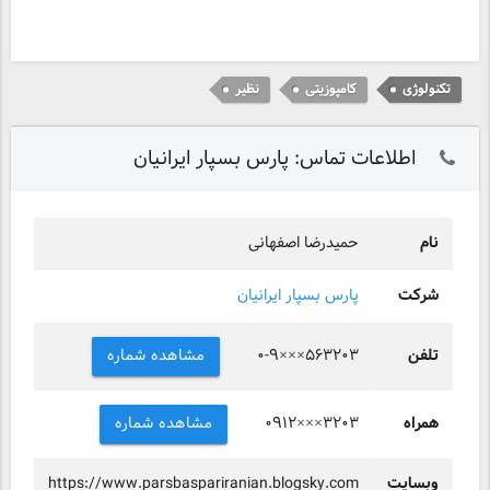
تکنولوژی
کامپوزیتی
نظیر
اطلاعات تماس: پارس بسپار ایرانیان
نام
حمیدرضا اصفهانی
شرکت
پارس بسپار ایرانیان
تلفن
مشاهده شماره
۰-۹×××۵۶۳۲۰۳
همراه
مشاهده شماره
۰۹۱۲×××۳۲۰۳
وبسایت
https://www.parsbaspariranian.blogsky.com