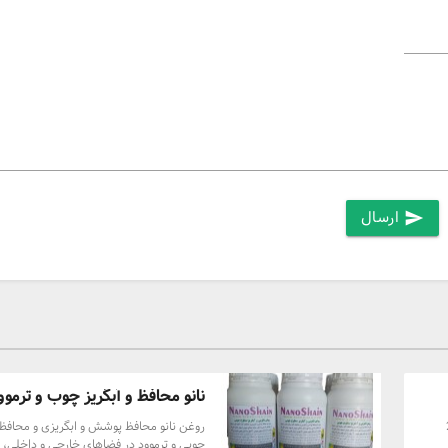
ارسال
send
نانو محافظ و آبگریز چوب و ترموو
ت ) با ضخامت 2
روغن نانو محافظ پوشش و ابگریزی و محاف
چوبی و ترموود در فضاهای خارجی و داخلی، 