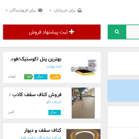
برای خریداران
برای فروشندگان
ثبت پیشنهاد فروش
بهترین پنل آکوستیک/فوم آکوست
ایده پویان
تهران
طلایی
۲
سال
آماده ارسال
فروش کناف سقف کاذب فروش ت
شرکت اکو
البرز
۲
سال
کناف سقف و دیوار
شرکت سازندگان دشت کویر