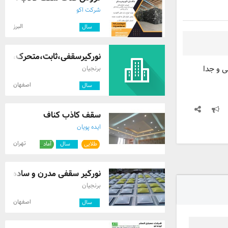
شرکت اکو
البرز
۲
سال
نورگیرسقفی،ثابت،متحرک،حباب
ی و جدا
برنجیان
اصفهان
۲
سال
سقف کاذب کناف
ایده پویان
تهران
طلایی
۲
سال
آماده ارسال
نورگیر سقفی مدرن و ساده
برنجیان
اصفهان
۲
سال