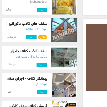
Mohamadpor
تهران
۲
سال
سقف های کاذب دکوراتیو کشسان 
شرکت BANIWOOD
خراسان رضوی
طلایی
۱۰
سال
سقف کاذب کناف چابهار
شرکت سازندگان دشت کویر
سیستان و بلوچستان
۱۰
سال
پیمانکار کناف - اجرای سقف کا
شرکت اکو
البرز
۲
سال
فروش کناف سقف کاذب اجرای