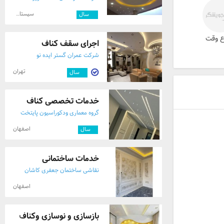
سیستان و بلوچستان
۱۰
سال
ع وقت
اجرای سقف کناف
شرکت عمران گستر ایده نو
تهران
۱۱
سال
خدمات تخصصی کناف
گروه معماری ودکوراسیون پایتخت
اصفهان
۲
سال
خدمات ساختمانی
نقاشی ساختمان جعفری کاشان
اصفهان
بازسازی و نوسازی وکناف