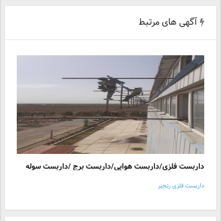
آگهی های مرتبط
داربست فلزی/داربست هوایی/داربست برج /داربست سوله
داربست فلزی رنجبر