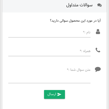
سوالات متداول
آیا در مورد این محصول سوالی دارید؟
نام :*
همراه :*
متن سوال شما :*
ارسال
send