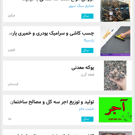
صنایع سنگ سپهر
مرکزی
۴
سال
چسب‌ کاشی و سرامیک پودری و خمیری پارسیکا
پارسیکا
قزوین
۳
سال
پوکه معدنی
فعله گری
کردستان
تولید و توزیع آجر سه گل و مصالح ساختمان ...
خشت خام
یزد
۵
سال