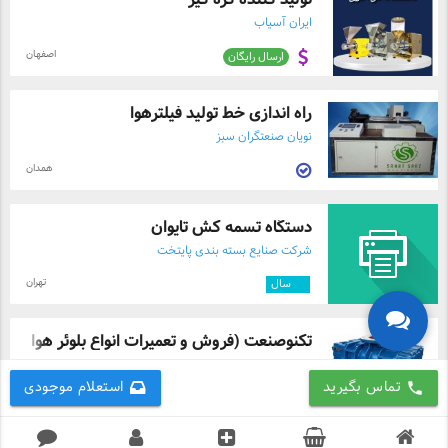
ایران آسیاب
اصفهان
ارسال رایگان
راه اندازی خط تولید فیلترهوا
نویان صنعتگران سبز
همدان
دستگاه تسمه کش تایوان
شرکت صنایع بسته بندی پایتخت
تهران
۱۲
سال
تکنوصنعت (فروش و تعمیرات انواع بلوئر هوا ...
تکنو صنعت
تماس بگیرید
استعلام موجودی
call
اصفهان
۵
سال