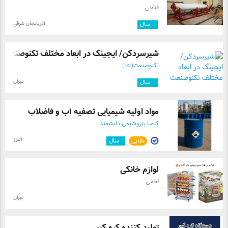
فتحی
آذربایجان شرقی
۲
سال
شیرسردکن/ ایجینگ در ابعاد مختلف تکنوصنعت
تکنوصنعت(tst)
تهران
۵
سال
مواد اولیه شیمیایی تصفیه آب و فاضلاب
کیمیا پتروشیمی دانشمند
البرز
طلایی
۱
سال
لوازم خانگی
لطفی
تهران
تولید کننده کره گیر