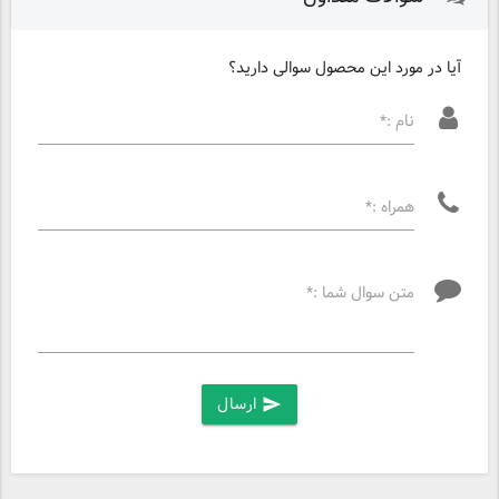
آیا در مورد این محصول سوالی دارید؟
نام :*
همراه :*
متن سوال شما :*
ارسال
send