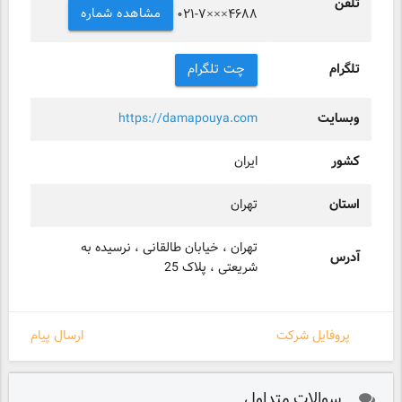
تلفن
مشاهده شماره
۰۲۱-۷×××۴۶۸۸
تلگرام
چت تلگرام
وبسایت
https://damapouya.com
کشور
ایران
استان
تهران
تهران ، خیابان طالقانی ، نرسیده به
آدرس
شریعتی ، پلاک 25
پروفایل شرکت
ارسال پیام
سوالات متداول