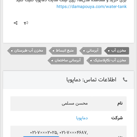
برای خرید و مشاهده مدل‌ها، روی لینک سایت دماپویا کلیک کنید
https://damapouya.com/water-tank
مخزن آب
آبرسانی
منبع انبساط
مخزن آب طبرستان
مخزن آب نکاپلاستیک
آبرسانی ساختمان
اطلاعات تماس: دماپویا
نام
محسن مسلمی
شرکت
دماپویا
۰۲۱-۷×××۲۰۲۵, ۰۲۱-۷×××۴۶۸۷,