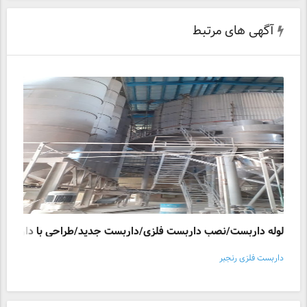
آگهی های مرتبط
لوله داربست/نصب داربست فلزی/داربست جدید/طراحی با داربست
داربست فلزی رنجبر