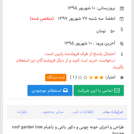
بروزرسانی: ۱۰ شهریور ۱۳۹۵
انقضا: سه شنبه ۲۷ شهریور ۱۳۹۷
(منقضی شده)
تومان
۵۰
آخرین ورود : ۱۰ شهریور ۱۳۹۵
احتمال پاسخ از طرف فروشنده پایین است.
درخواست خرید ثبت کنید و از دیگر فروشندگان نیز استعلام
بگیرید.
امتیاز:
(
۱ )
ثبت دیدگاه
تماس با این شرکت
استعلام موجودی
جزئیات محصول
اطلاعات شرکت
سایر محصولات شرکت
نظرات
طراحی و اجرای خونه چوبی و دکور باغی و باغبام roof garden tree
house