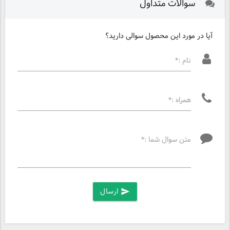
سوالات متداول
آیا در مورد این محصول سوالی دارید؟
نام :*
همراه :*
متن سوال شما :*
ارسال
send