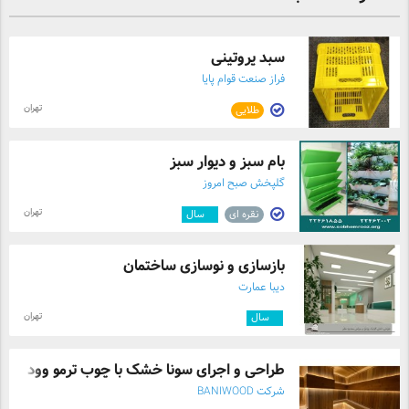
شده *اجرای دقیق و حرفه ای با بهترین متریال ها *تضمین
کیفیت و تحویل به موقع پروژه ها *مشاوره رایگان با تیم
متخصصین ما ویژه: برای مدت محدود ، از 20% تخفیف
سبد پروتینی
ویژه بهره مند شوید و خانه یا محیط کاری خود را متحول
فراز صنعت قوام پایا
کنید! همین امروز تماس بگیرید و قدم اول را برای ساخت
فضایی شگفت انگیز بردارید.
تهران
طلایی
بام سبز و دیوار سبز
گلپخش صبح امروز
تهران
نقره ای
۹
سال
بازسازی و نوسازی ساختمان
دیبا عمارت
تهران
۸
سال
طراحی و اجرای سونا خشک با چوب ترمو وود
شرکت BANIWOOD