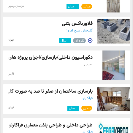
خراسان رضوی
طلایی
۱۰
سال
فلاورباکس بتنی
گلپخش صبح امروز
تهران
نقره ای
۹
سال
دکوراسیون داخلی/بازسازی/اجرای پروژه های ...
سیمی
فارس
بازسازی ساختمان از صفر تا صد به صورت کلی ...
فراکارنو
تهران
طلایی
۹
سال
طراحی داخلی و طراحی پلان معماری فراکارنو
فراکارنو