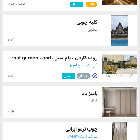
خراسان رضوی
طلایی
۱۰
سال
کلبه چوبی
عطایی
تهران
روف گاردن ، بام سبز ، roof garden ،land ...
گلپخش صبح امروز
تهران
نقره ای
۹
سال
پادیز پایا
کاظم
تهران
چوب ترمو ایرانی
شرکت BANIWOOD