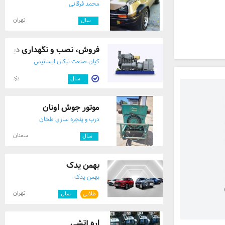
محمد فرقانی
تهران
۴
سال
فروش، نصب و نگهداری دیزل ژن
کیان صنعت نیکان ایساتیس
یزد
۵
سال
موتور جوش اونان
درب و پنجره سازی طخان
سمنان
۱
سال
بهمن یدک
بهمن یدک
تهران
طلایی
۱
سال
اره آتشی