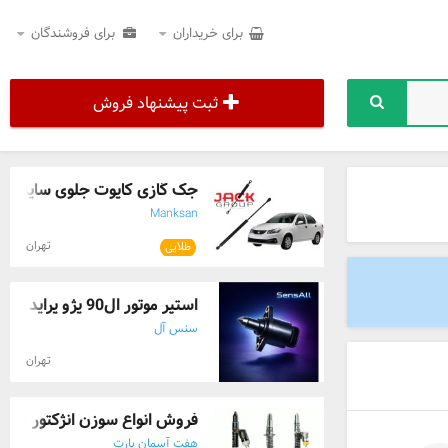
برای خریداران
برای فروشندگان
ثبت پیشنهاد فروش
جک گازی کاپوت جلوی ساینا ترک
Manksan
تهران
طلایی
استپر موتور ال90 پژو پراید کره‌ای | کیفی ...
سنس آل
تهران
فروش انواع سوزن انژکتور های کا
هفت آسمان پارت