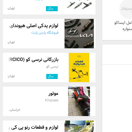
تهران
۲
سال
مل ایساکو
لوازم یدکی اصلی هیوندای و کیا 
واره
فروشگاه پارس پارت
تهران
بازرگانی نرسی کو (NERCICO) *قطعات هیدرول ...
نرسی کو
تهران
۶
سال
موتور
Khazaee
خراسان رضوی
لوازم و قطعات رنو پی کی رنو5