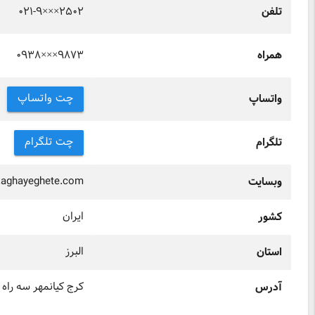
۰۲۱-۹×××۲۵۰۲
تلفن
۰۹۳۸×××۹۸۷۳
همراه
چت واتساپ
واتساپ
چت تلگرام
تلگرام
.aghayeghete.com
وبسایت
ایران
کشور
البرز
استان
کرج کیانمهر سه راه
آدرس