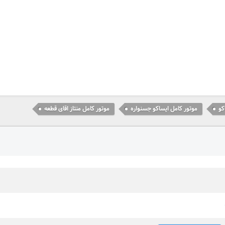
کو
موتور کامل ایساکو جسنواره
موتور کامل منتاز اقای قطعه