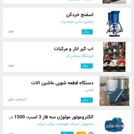
اسفنج خردکن
ماشین سازی محمدیان
تهران
۱
سال
آب گیر انار و مرکبات
فروشگاه سمنانی فر
تهران
۴
سال
دستگاه قطعه شویی ماشین آلات
فتحی
آذربایجان شرقی
۲
سال
الکتروموتور موتوژن سه فاز 3 اسب، 1500 دو ...
ماناموتور | شرکت هوشمند سازان حرکت
تهران