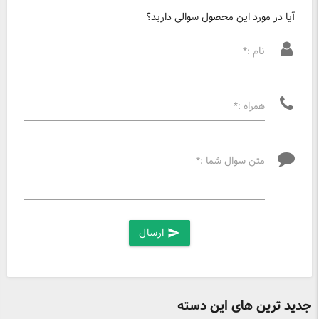
آیا در مورد این محصول سوالی دارید؟
نام :*
همراه :*
متن سوال شما :*
ارسال
send
جدید ترین های این دسته