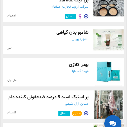
پن کیک zarnaz
شرکت آرمیتا تجارت اصفهان
اصفهان
۹
سال
شامپو بدن گیاهی
معجزه بیوتی
البرز
پودر کلاژن
فروشگاه مازا
مازندران
پر استیک اسید 5 درصد ضدعفونی کننده دام و ...
صنایع آرال شیمی
گلستان
طلایی
۵
سال