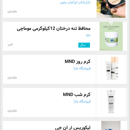
بازاریابان ایرانیان زمین
مازندران
محافظ تنه درختان 12کیلوگرمی موماچی
دلتا
البرز
۲
سال
کرم روز MND
فروشگاه مازا
مازندران
کرم شب MND
فروشگاه مازا
مازندران
لیکوریس آر ان جی