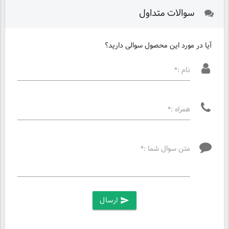
سوالات متداول
آیا در مورد این محصول سوالی دارید؟
نام :*
همراه :*
متن سوال شما :*
ارسال
send