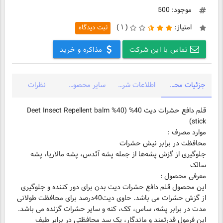
موجود: 500
امتیاز:
(
۱ )
ثبت دیدگاه
تماس با این شرکت
مذاکره و خرید
جزئیات محصول
اطلاعات شرکت
سایر محصولات شرکت
نظرات
قلم دافع حشرات دیت 40% (40% Deet Insect Repellent balm
stick)
جلوگیری از گزش پشه‌ها از جمله پشه آئدس، پشه مالاریا، پشه
سالک
معرفی محصول :
این محصول قلم دافع حشرات دیت بدن برای دور کننده و جلوگیری
از گزش حشرات می باشد. حاوی دیت40درصد برای محافظت طولانی
مدت در برابر پشه، ساس، کک، کنه و سایر حشرات گزنده می باشد.
این فرمول قدرتمند و ماندگار، یک سد محافظتی در برابر طیف