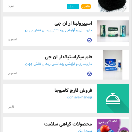
تهران
طلایی
۴
سال
اسپیرولینا ار ان جی
داروسازی و آرایشی بهداشتی ریحان نقش جهان
اصفهان
قلم میگراستیک ار ان جی
داروسازی و آرایشی بهداشتی ریحان نقش جهان
اصفهان
فروش قارچ کامبوجا
doniayekhanegi
فارس
محصولات گیاهی سلامت
نیوشا نیک