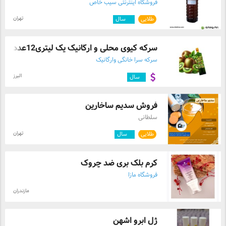
فروشگاه اینترنتی سیب خاص
تهران
طلایی
۱۰
سال
سرکه کیوی محلی و ارگانیک یک لیتری12عددی ...
سرکه سرا خانگی وارگانیک
البرز
۱
سال
فروش سدیم ساخارین
سلطانی
تهران
طلایی
۵
سال
کرم بلک بری ضد چروک
فروشگاه مازا
مازندران
ژل ابرو اشهن