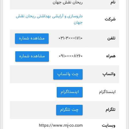
نام
ریحان نقش جهان
داروسازی و آرایشی بهداشتی ریحان نقش
شرکت
جهان
تلفن
مشاهده شماره
۰۳۱-۳×××۱۷۱۰
همراه
مشاهده شماره
۰۹۱۰×××۸۲۶۰
واتساپ
چت واتساپ
اینستاگرام
اینستاگرام
تلگرام
چت تلگرام
وبسایت
https://www.rnj-co.com