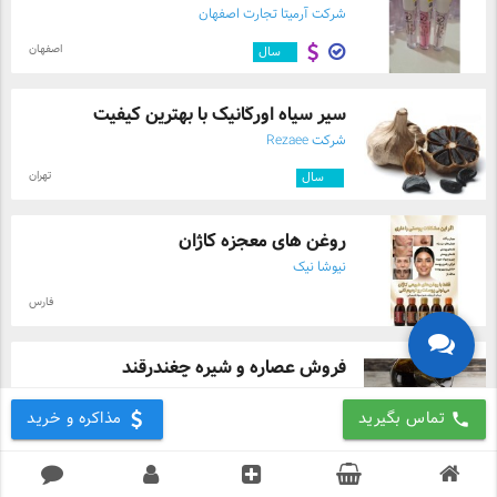
شرکت آرمیتا تجارت اصفهان
اصفهان
۹
سال
سیر سیاه اورگانیک با بهترین کیفیت
شرکت Rezaee
تهران
۱۰
سال
روغن های معجزه کاژان
نیوشا نیک
فارس
فروش عصاره و شیره چغندرقند
ایران ملاس
تماس بگیرید
مذاکره و خرید
call
تهران
طلایی
۴
سال