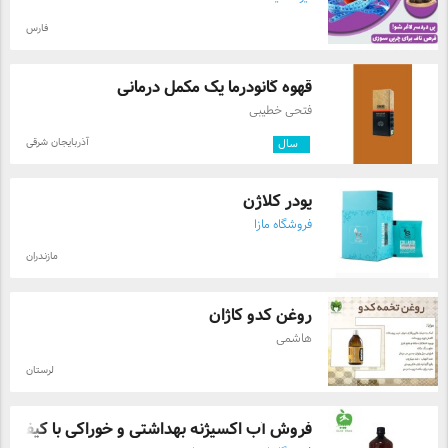
فارس
قهوه گانودرما یک مکمل درمانی
فتحی خطیبی
آذربایجان شرقی
۱
سال
پودر کلاژن
فروشگاه مازا
مازندران
روغن کدو کاژان
هاشمی
لرستان
فروش آب اکسیژنه بهداشتی و خوراکی با کیفی ...