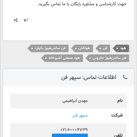
جهت کارشناسی و مشاوره رایگان با ما تماس بگیرید.
هود
فن
هواکش
فن سانتریفیوژ بکوارد
فن سانتریفیوژ حلزونی
هود صنعتی آشپزخانه
اطلاعات تماس: سپهر فن
نام
مهدی ابراهیمی
شرکت
سپهر فن
۰۲۱-۶×××۴۷۳۹
تلفن