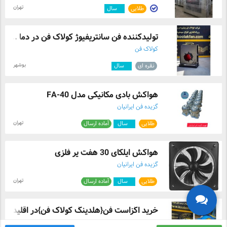
تهران
طلایی
۵
سال
تولیدکننده فن سانتریفیوژ کولاک فن در دما ...
کولاک فن
بوشهر
نقره ای
۲
سال
هواکش بادی مکانیکی مدل FA-40
گزیده فن ایرانیان
تهران
طلایی
۴
سال
آماده ارسال
هواکش ایلکای 30 هفت پر فلزی
گزیده فن ایرانیان
تهران
طلایی
۴
سال
آماده ارسال
خرید اگزاست فن{هلدینگ کولاک فن}در اقلید
کولاک فن