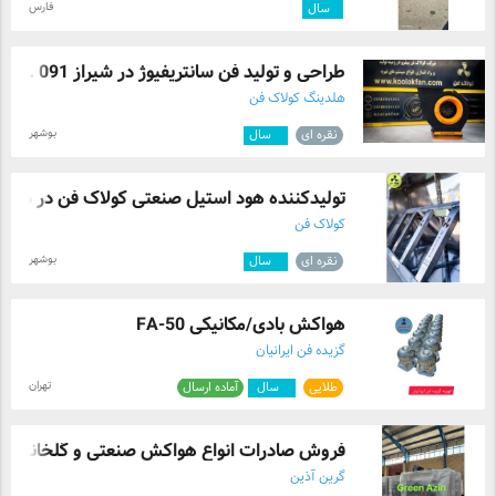
فارس
۱
سال
طراحی و تولید فن سانتریفیوژ در شیراز 091 ...
هلدینگ کولاک فن
بوشهر
نقره ای
۳
سال
تولیدکننده هود استیل صنعتی کولاک فن در د ...
کولاک فن
بوشهر
نقره ای
۲
سال
هواکش بادی/مکانیکی FA-50
گزیده فن ایرانیان
تهران
طلایی
۴
سال
آماده ارسال
فروش صادرات انواع هواکش صنعتی و گلخانه
گرین آذین